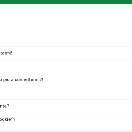
termi!
o più a connettermi?!
nte?
ookie”?