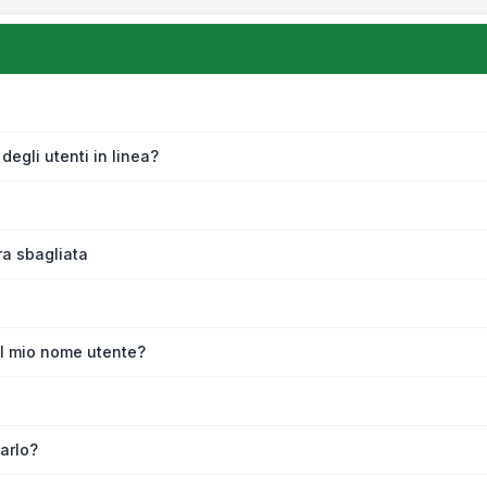
degli utenti in linea?
ra sbagliata
l mio nome utente?
iarlo?