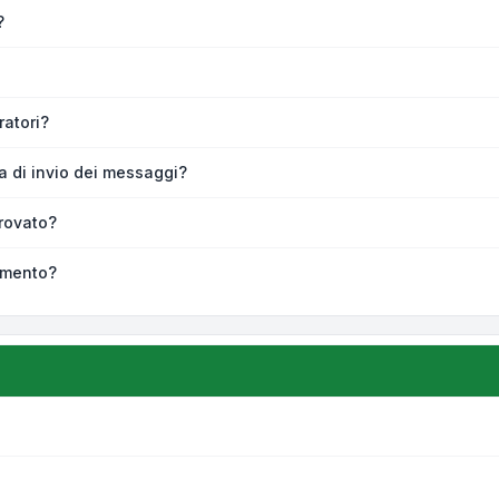
?
atori?
ra di invio dei messaggi?
rovato?
omento?