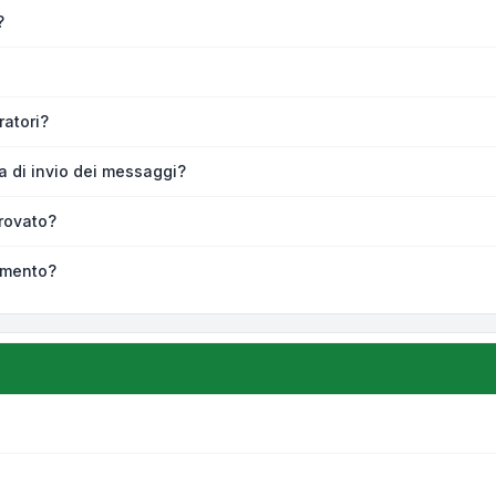
?
atori?
ra di invio dei messaggi?
rovato?
omento?