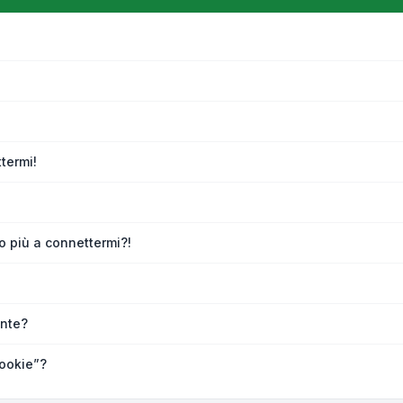
termi!
o più a connettermi?!
nte?
ookie”?