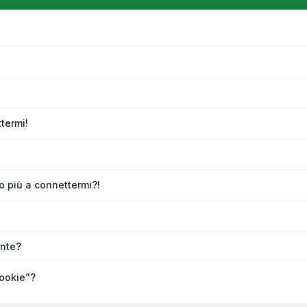
termi!
o più a connettermi?!
nte?
ookie”?