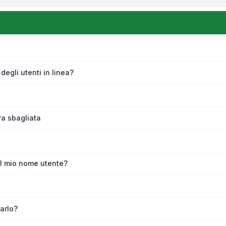
degli utenti in linea?
ra sbagliata
l mio nome utente?
iarlo?