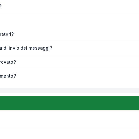
?
atori?
ra di invio dei messaggi?
rovato?
omento?