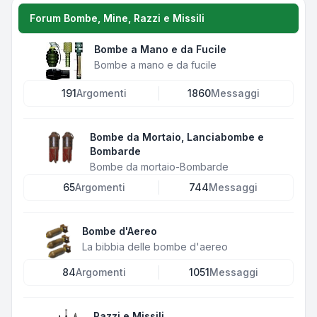
Forum Bombe, Mine, Razzi e Missili
Bombe a Mano e da Fucile
Bombe a mano e da fucile
191
Argomenti
1860
Messaggi
Bombe da Mortaio, Lanciabombe e
Bombarde
Bombe da mortaio-Bombarde
65
Argomenti
744
Messaggi
Bombe d'Aereo
La bibbia delle bombe d'aereo
84
Argomenti
1051
Messaggi
Razzi e Missili