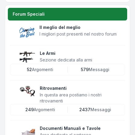
Forum Speciali
Il meglio del meglio
I migliori post presenti nel nostro forum
Le Armi
Sezione dedicata alla armi
52
Argomenti
579
Messaggi
Ritrovamenti
In questa area postiamo i nostri
ritrovamenti
249
Argomenti
2437
Messaggi
Documenti Manuali e Tavole
Area dedicata al cartaceo