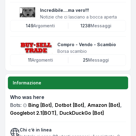
Incredibile....ma vero!!!
Notizie che ci lasciano a bocca aperta
149
Argomenti
1238
Messaggi
Compro - Vendo - Scambio
Borsa scambio
11
Argomenti
25
Messaggi
Informazione
Who was here
Bots:
Bing [Bot]
,
Dotbot [Bot]
,
Amazon [Bot]
,
Googlebot 2.1[BOT]
,
DuckDuckGo [Bot]
Chi c’è in linea