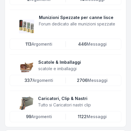
Munizioni Spezzate per canne lisce
Forum dedicato alle munizioni spezzate
113
Argomenti
446
Messaggi
Scatole & Imballaggi
scatole e imballaggi
337
Argomenti
2706
Messaggi
Caricatori, Clip & Nastri
Tutto si Caricatori nastri clip
99
Argomenti
1122
Messaggi