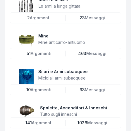
Le armi a lunga gittata
2
Argomenti
23
Messaggi
Mine
Mine anticarro-antiuomo
51
Argomenti
463
Messaggi
Siluri e Armi subacquee
Micidiali armi subacquee
10
Argomenti
93
Messaggi
Spolette, Accenditori & Inneschi
Tutto sugli inneschi
141
Argomenti
1026
Messaggi