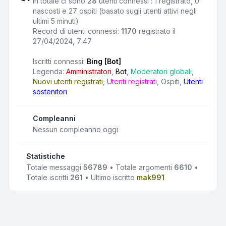
In totale ci sono
28
utenti connessi : 1 registrato, 0
nascosti e 27 ospiti (basato sugli utenti attivi negli
ultimi 5 minuti)
Record di utenti connessi:
1170
registrato il
27/04/2024, 7:47
Iscritti connessi:
Bing [Bot]
Legenda:
Amministratori
,
Bot
,
Moderatori globali
,
Nuovi utenti registrati
,
Utenti registrati
,
Ospiti
,
Utenti
sostenitori
Compleanni
Nessun compleanno oggi
Statistiche
Totale messaggi
56789
• Totale argomenti
6610
•
Totale iscritti
261
• Ultimo iscritto
mak991