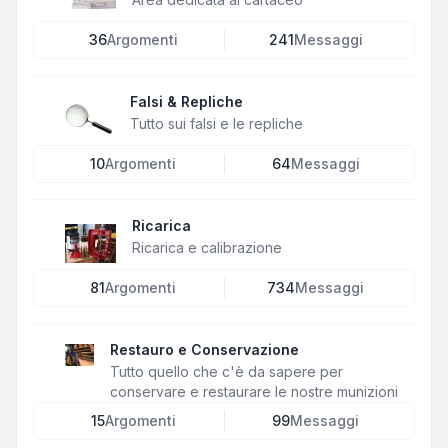
36
Argomenti
241
Messaggi
Falsi & Repliche
Tutto sui falsi e le repliche
10
Argomenti
64
Messaggi
Ricarica
Ricarica e calibrazione
81
Argomenti
734
Messaggi
Restauro e Conservazione
Tutto quello che c'è da sapere per
conservare e restaurare le nostre munizioni
15
Argomenti
99
Messaggi