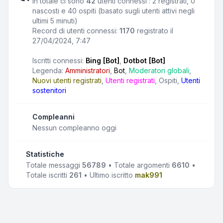
In totale ci sono
42
utenti connessi : 2 registrati, 0
nascosti e 40 ospiti (basato sugli utenti attivi negli
ultimi 5 minuti)
Record di utenti connessi:
1170
registrato il
27/04/2024, 7:47
Iscritti connessi:
Bing [Bot]
,
Dotbot [Bot]
Legenda:
Amministratori
,
Bot
,
Moderatori globali
,
Nuovi utenti registrati
,
Utenti registrati
,
Ospiti
,
Utenti
sostenitori
Compleanni
Nessun compleanno oggi
Statistiche
Totale messaggi
56789
• Totale argomenti
6610
•
Totale iscritti
261
• Ultimo iscritto
mak991