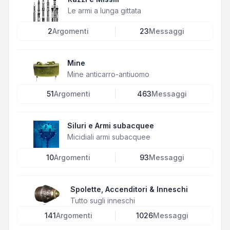
Le armi a lunga gittata
2
Argomenti
23
Messaggi
Mine
Mine anticarro-antiuomo
51
Argomenti
463
Messaggi
Siluri e Armi subacquee
Micidiali armi subacquee
10
Argomenti
93
Messaggi
Spolette, Accenditori & Inneschi
Tutto sugli inneschi
141
Argomenti
1026
Messaggi