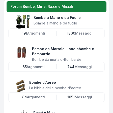
Forum Bombe, Mine, Razzi e Missili
Bombe a Mano e da Fucile
Bombe a mano e da fucile
191
Argomenti
1860
Messaggi
Bombe da Mortaio, Lanciabombe e
Bombarde
Bombe da mortaio-Bombarde
65
Argomenti
744
Messaggi
Bombe d'Aereo
La bibbia delle bombe d'aereo
84
Argomenti
1051
Messaggi
Razzi e Missili