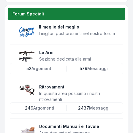
Forum Speciali
Il meglio del meglio
I migliori post presenti nel nostro forum
Le Armi
Sezione dedicata alla armi
52
Argomenti
579
Messaggi
Ritrovamenti
In questa area postiamo i nostri
ritrovamenti
249
Argomenti
2437
Messaggi
Documenti Manuali e Tavole
Area dedicata al cartaceo