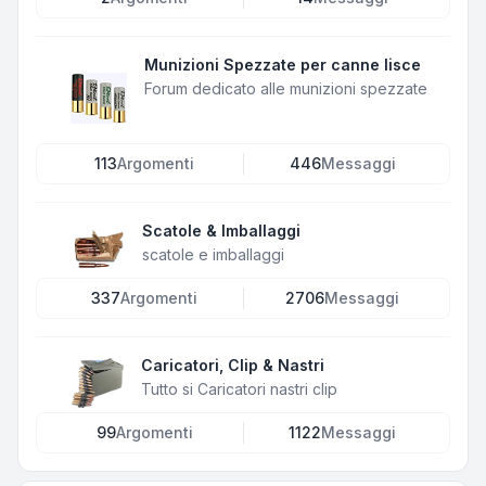
Munizioni Spezzate per canne lisce
Forum dedicato alle munizioni spezzate
113
Argomenti
446
Messaggi
Scatole & Imballaggi
scatole e imballaggi
337
Argomenti
2706
Messaggi
Caricatori, Clip & Nastri
Tutto si Caricatori nastri clip
99
Argomenti
1122
Messaggi