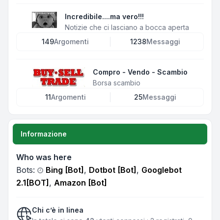
Incredibile....ma vero!!!
Notizie che ci lasciano a bocca aperta
149
Argomenti
1238
Messaggi
Compro - Vendo - Scambio
Borsa scambio
11
Argomenti
25
Messaggi
Informazione
Who was here
Bots:
Bing [Bot]
,
Dotbot [Bot]
,
Googlebot
2.1[BOT]
,
Amazon [Bot]
Chi c’è in linea