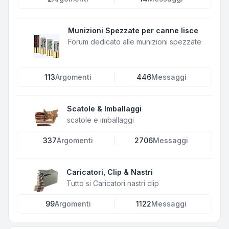
Munizioni Spezzate per canne lisce
Forum dedicato alle munizioni spezzate
113
Argomenti
446
Messaggi
Scatole & Imballaggi
scatole e imballaggi
337
Argomenti
2706
Messaggi
Caricatori, Clip & Nastri
Tutto si Caricatori nastri clip
99
Argomenti
1122
Messaggi