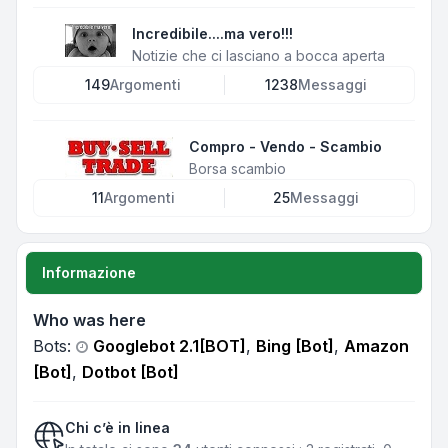
Incredibile....ma vero!!!
Notizie che ci lasciano a bocca aperta
149
Argomenti
1238
Messaggi
Compro - Vendo - Scambio
Borsa scambio
11
Argomenti
25
Messaggi
Informazione
Who was here
Bots:
Googlebot 2.1[BOT]
,
Bing [Bot]
,
Amazon
[Bot]
,
Dotbot [Bot]
Chi c’è in linea