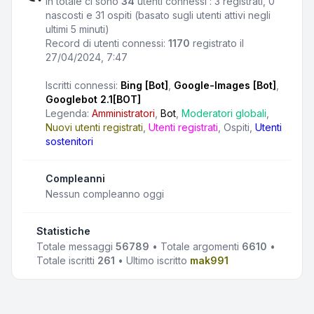
In totale ci sono
34
utenti connessi : 3 registrati, 0
nascosti e 31 ospiti (basato sugli utenti attivi negli
ultimi 5 minuti)
Record di utenti connessi:
1170
registrato il
27/04/2024, 7:47
Iscritti connessi:
Bing [Bot]
,
Google-Images [Bot]
,
Googlebot 2.1[BOT]
Legenda:
Amministratori
,
Bot
,
Moderatori globali
,
Nuovi utenti registrati
,
Utenti registrati
,
Ospiti
,
Utenti
sostenitori
Compleanni
Nessun compleanno oggi
Statistiche
Totale messaggi
56789
• Totale argomenti
6610
•
Totale iscritti
261
• Ultimo iscritto
mak991