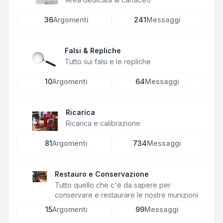
36
Argomenti
241
Messaggi
Falsi & Repliche
Tutto sui falsi e le repliche
10
Argomenti
64
Messaggi
Ricarica
Ricarica e calibrazione
81
Argomenti
734
Messaggi
Restauro e Conservazione
Tutto quello che c'è da sapere per
conservare e restaurare le nostre munizioni
15
Argomenti
99
Messaggi