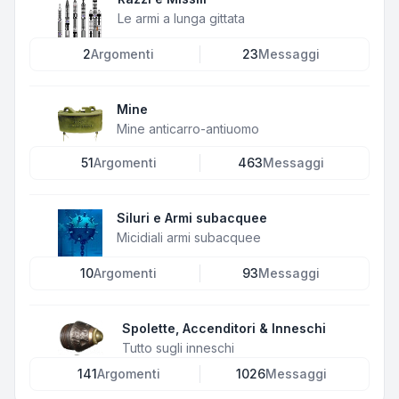
Le armi a lunga gittata
2
Argomenti
23
Messaggi
Mine
Mine anticarro-antiuomo
51
Argomenti
463
Messaggi
Siluri e Armi subacquee
Micidiali armi subacquee
10
Argomenti
93
Messaggi
Spolette, Accenditori & Inneschi
Tutto sugli inneschi
141
Argomenti
1026
Messaggi