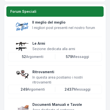
Forum Speciali
Il meglio del meglio
I migliori post presenti nel nostro forum
Le Armi
Sezione dedicata alla armi
52
Argomenti
579
Messaggi
Ritrovamenti
In questa area postiamo i nostri
ritrovamenti
249
Argomenti
2437
Messaggi
Documenti Manuali e Tavole
Area dedicata al cartaceo