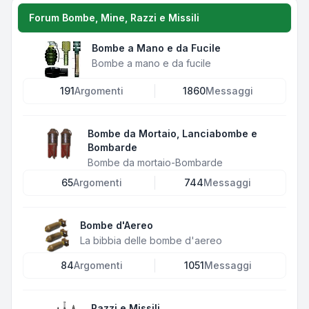
Forum Bombe, Mine, Razzi e Missili
Bombe a Mano e da Fucile
Bombe a mano e da fucile
191
Argomenti
1860
Messaggi
Bombe da Mortaio, Lanciabombe e
Bombarde
Bombe da mortaio-Bombarde
65
Argomenti
744
Messaggi
Bombe d'Aereo
La bibbia delle bombe d'aereo
84
Argomenti
1051
Messaggi
Razzi e Missili