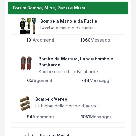
Forum Bombe, Mine, Razzi e Missili
Bombe a Mano e da Fucile
Bombe a mano e da fucile
191
Argomenti
1860
Messaggi
Bombe da Mortaio, Lanciabombe e
Bombarde
Bombe da mortaio-Bombarde
65
Argomenti
744
Messaggi
Bombe d'Aereo
La bibbia delle bombe d'aereo
84
Argomenti
1051
Messaggi
Razzi e Missili