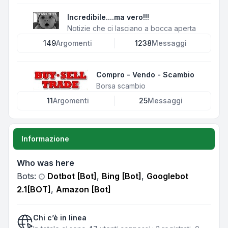
Incredibile....ma vero!!!
Notizie che ci lasciano a bocca aperta
149
Argomenti
1238
Messaggi
Compro - Vendo - Scambio
Borsa scambio
11
Argomenti
25
Messaggi
Informazione
Who was here
Bots:
Dotbot [Bot]
,
Bing [Bot]
,
Googlebot
2.1[BOT]
,
Amazon [Bot]
Chi c’è in linea