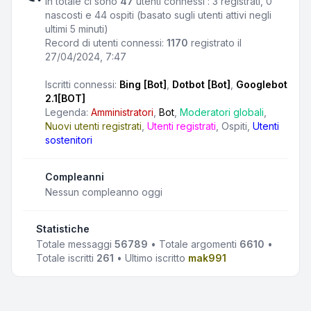
In totale ci sono
47
utenti connessi : 3 registrati, 0
nascosti e 44 ospiti (basato sugli utenti attivi negli
ultimi 5 minuti)
Record di utenti connessi:
1170
registrato il
27/04/2024, 7:47
Iscritti connessi:
Bing [Bot]
,
Dotbot [Bot]
,
Googlebot
2.1[BOT]
Legenda:
Amministratori
,
Bot
,
Moderatori globali
,
Nuovi utenti registrati
,
Utenti registrati
,
Ospiti
,
Utenti
sostenitori
Compleanni
Nessun compleanno oggi
Statistiche
Totale messaggi
56789
• Totale argomenti
6610
•
Totale iscritti
261
• Ultimo iscritto
mak991