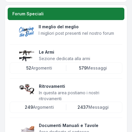
Forum Speciali
Il meglio del meglio
I migliori post presenti nel nostro forum
Le Armi
Sezione dedicata alla armi
52
Argomenti
579
Messaggi
Ritrovamenti
In questa area postiamo i nostri
ritrovamenti
249
Argomenti
2437
Messaggi
Documenti Manuali e Tavole
Area dedicata al cartaceo