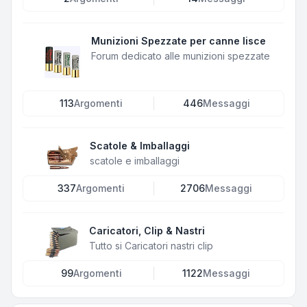
Munizioni Spezzate per canne lisce
Forum dedicato alle munizioni spezzate
113
Argomenti
446
Messaggi
Scatole & Imballaggi
scatole e imballaggi
337
Argomenti
2706
Messaggi
Caricatori, Clip & Nastri
Tutto si Caricatori nastri clip
99
Argomenti
1122
Messaggi