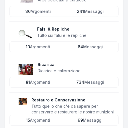
36
Argomenti
241
Messaggi
Falsi & Repliche
Tutto sui falsi e le repliche
10
Argomenti
64
Messaggi
Ricarica
Ricarica e calibrazione
81
Argomenti
734
Messaggi
Restauro e Conservazione
Tutto quello che c'è da sapere per
conservare e restaurare le nostre munizioni
15
Argomenti
99
Messaggi