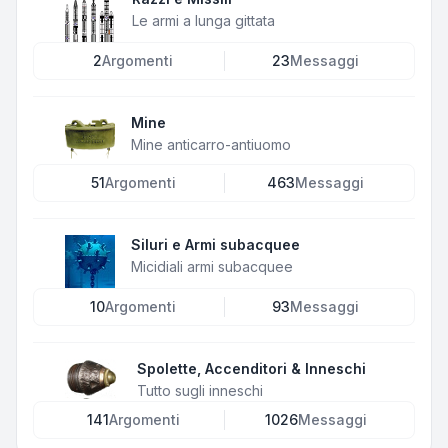
Le armi a lunga gittata
2
Argomenti
23
Messaggi
Mine
Mine anticarro-antiuomo
51
Argomenti
463
Messaggi
Siluri e Armi subacquee
Micidiali armi subacquee
10
Argomenti
93
Messaggi
Spolette, Accenditori & Inneschi
Tutto sugli inneschi
141
Argomenti
1026
Messaggi