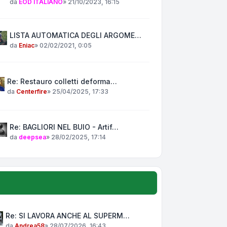
da
EOD ITALIANO
»
21/10/2023, 16:15
LISTA AUTOMATICA DEGLI ARGOME…
da
Eniac
»
02/02/2021, 0:05
Re: Restauro colletti deforma…
da
Centerfire
»
25/04/2025, 17:33
Re: BAGLIORI NEL BUIO - Artif…
da
deepsea
»
28/02/2025, 17:14
Re: SI LAVORA ANCHE AL SUPERM…
da
Andrea58
»
28/07/2026, 16:43