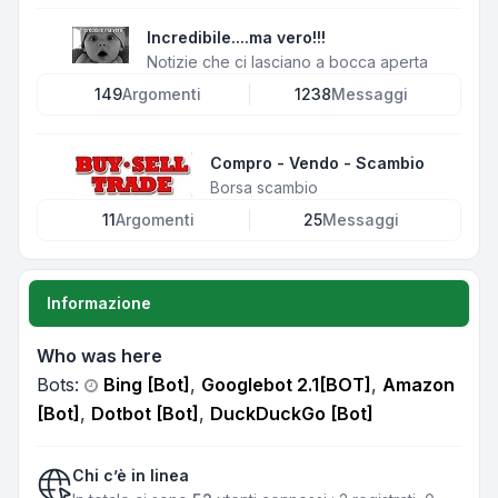
Incredibile....ma vero!!!
Notizie che ci lasciano a bocca aperta
149
Argomenti
1238
Messaggi
Compro - Vendo - Scambio
Borsa scambio
11
Argomenti
25
Messaggi
Informazione
Who was here
Bots:
Bing [Bot]
,
Googlebot 2.1[BOT]
,
Amazon
[Bot]
,
Dotbot [Bot]
,
DuckDuckGo [Bot]
Chi c’è in linea