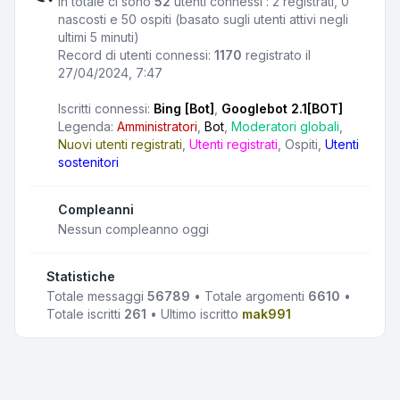
In totale ci sono
52
utenti connessi : 2 registrati, 0
nascosti e 50 ospiti (basato sugli utenti attivi negli
ultimi 5 minuti)
Record di utenti connessi:
1170
registrato il
27/04/2024, 7:47
Iscritti connessi:
Bing [Bot]
,
Googlebot 2.1[BOT]
Legenda:
Amministratori
,
Bot
,
Moderatori globali
,
Nuovi utenti registrati
,
Utenti registrati
,
Ospiti
,
Utenti
sostenitori
Compleanni
Nessun compleanno oggi
Statistiche
Totale messaggi
56789
• Totale argomenti
6610
•
Totale iscritti
261
• Ultimo iscritto
mak991