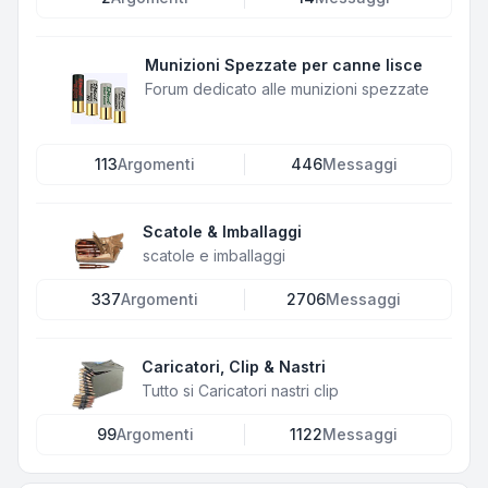
Munizioni Spezzate per canne lisce
Forum dedicato alle munizioni spezzate
113
Argomenti
446
Messaggi
Scatole & Imballaggi
scatole e imballaggi
337
Argomenti
2706
Messaggi
Caricatori, Clip & Nastri
Tutto si Caricatori nastri clip
99
Argomenti
1122
Messaggi