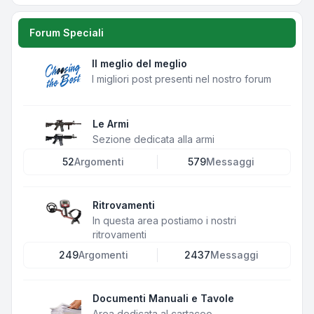
Forum Speciali
Il meglio del meglio
I migliori post presenti nel nostro forum
Le Armi
Sezione dedicata alla armi
52
Argomenti
579
Messaggi
Ritrovamenti
In questa area postiamo i nostri
ritrovamenti
249
Argomenti
2437
Messaggi
Documenti Manuali e Tavole
Area dedicata al cartaceo