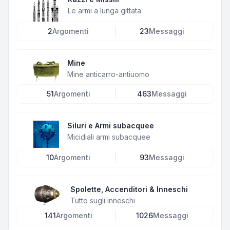
Le armi a lunga gittata
2
Argomenti
23
Messaggi
Mine
Mine anticarro-antiuomo
51
Argomenti
463
Messaggi
Siluri e Armi subacquee
Micidiali armi subacquee
10
Argomenti
93
Messaggi
Spolette, Accenditori & Inneschi
Tutto sugli inneschi
141
Argomenti
1026
Messaggi