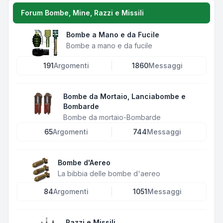
Forum Bombe, Mine, Razzi e Missili
Bombe a Mano e da Fucile
Bombe a mano e da fucile
191
Argomenti
1860
Messaggi
Bombe da Mortaio, Lanciabombe e
Bombarde
Bombe da mortaio-Bombarde
65
Argomenti
744
Messaggi
Bombe d'Aereo
La bibbia delle bombe d'aereo
84
Argomenti
1051
Messaggi
Razzi e Missili