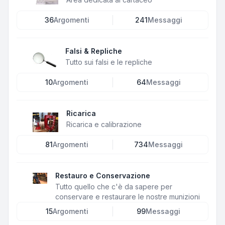
36
Argomenti
241
Messaggi
Falsi & Repliche
Tutto sui falsi e le repliche
10
Argomenti
64
Messaggi
Ricarica
Ricarica e calibrazione
81
Argomenti
734
Messaggi
Restauro e Conservazione
Tutto quello che c'è da sapere per
conservare e restaurare le nostre munizioni
15
Argomenti
99
Messaggi