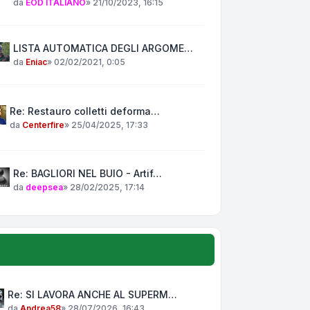
da
EOD ITALIANO
»
21/10/2023, 16:15
LISTA AUTOMATICA DEGLI ARGOME…
da
Eniac
»
02/02/2021, 0:05
Re: Restauro colletti deforma…
da
Centerfire
»
25/04/2025, 17:33
Re: BAGLIORI NEL BUIO - Artif…
da
deepsea
»
28/02/2025, 17:14
Re: SI LAVORA ANCHE AL SUPERM…
da
Andrea58
»
28/07/2026, 16:43