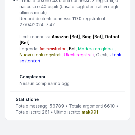
In totale ci sono
43
utenti connessi : 3 registrati, 0
nascosti e 40 ospiti (basato sugli utenti attivi negli
ultimi 5 minuti)
Record di utenti connessi:
1170
registrato il
27/04/2024, 7:47
Iscritti connessi:
Amazon [Bot]
,
Bing [Bot]
,
Dotbot
[Bot]
Legenda:
Amministratori
,
Bot
,
Moderatori globali
,
Nuovi utenti registrati
,
Utenti registrati
,
Ospiti
,
Utenti
sostenitori
Compleanni
Nessun compleanno oggi
Statistiche
Totale messaggi
56789
• Totale argomenti
6610
•
Totale iscritti
261
• Ultimo iscritto
mak991