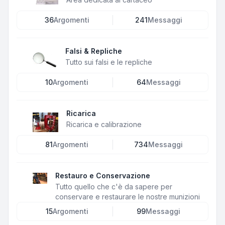
36
Argomenti
241
Messaggi
Falsi & Repliche
Tutto sui falsi e le repliche
10
Argomenti
64
Messaggi
Ricarica
Ricarica e calibrazione
81
Argomenti
734
Messaggi
Restauro e Conservazione
Tutto quello che c'è da sapere per
conservare e restaurare le nostre munizioni
15
Argomenti
99
Messaggi