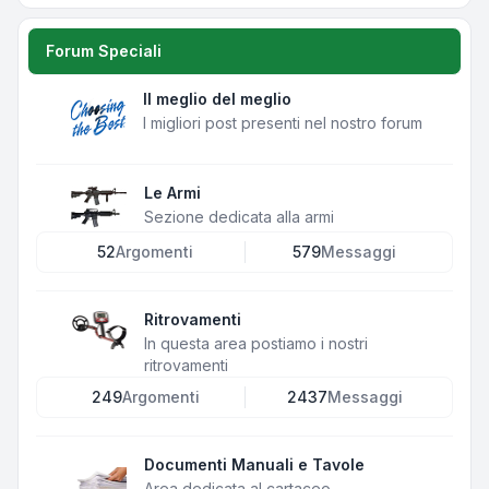
Forum Speciali
Il meglio del meglio
I migliori post presenti nel nostro forum
Le Armi
Sezione dedicata alla armi
52
Argomenti
579
Messaggi
Ritrovamenti
In questa area postiamo i nostri
ritrovamenti
249
Argomenti
2437
Messaggi
Documenti Manuali e Tavole
Area dedicata al cartaceo