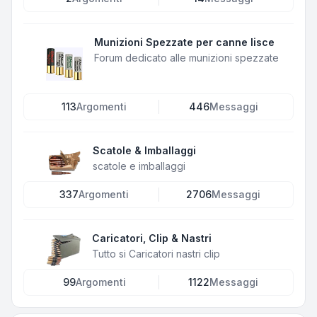
Munizioni Spezzate per canne lisce
Forum dedicato alle munizioni spezzate
113
Argomenti
446
Messaggi
Scatole & Imballaggi
scatole e imballaggi
337
Argomenti
2706
Messaggi
Caricatori, Clip & Nastri
Tutto si Caricatori nastri clip
99
Argomenti
1122
Messaggi