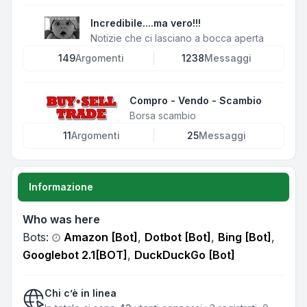
Incredibile....ma vero!!!
Notizie che ci lasciano a bocca aperta
149
Argomenti
1238
Messaggi
Compro - Vendo - Scambio
Borsa scambio
11
Argomenti
25
Messaggi
Informazione
Who was here
Bots:
Amazon [Bot]
,
Dotbot [Bot]
,
Bing [Bot]
,
Googlebot 2.1[BOT]
,
DuckDuckGo [Bot]
Chi c’è in linea