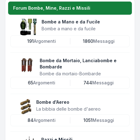
Forum Bombe, Mine, Razzi e Missili
Bombe a Mano e da Fucile
Bombe a mano e da fucile
191
Argomenti
1860
Messaggi
Bombe da Mortaio, Lanciabombe e
Bombarde
Bombe da mortaio-Bombarde
65
Argomenti
744
Messaggi
Bombe d'Aereo
La bibbia delle bombe d'aereo
84
Argomenti
1051
Messaggi
Razzi e Missili