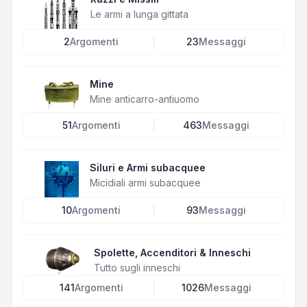
Le armi a lunga gittata
2
Argomenti
23
Messaggi
Mine
Mine anticarro-antiuomo
51
Argomenti
463
Messaggi
Siluri e Armi subacquee
Micidiali armi subacquee
10
Argomenti
93
Messaggi
Spolette, Accenditori & Inneschi
Tutto sugli inneschi
141
Argomenti
1026
Messaggi