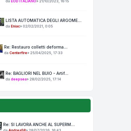
da
EOD ITALIANO
»
21/10/2023, 16:15
LISTA AUTOMATICA DEGLI ARGOME…
da
Eniac
»
02/02/2021, 0:05
Re: Restauro colletti deforma…
da
Centerfire
»
25/04/2025, 17:33
Re: BAGLIORI NEL BUIO - Artif…
da
deepsea
»
28/02/2025, 17:14
Re: SI LAVORA ANCHE AL SUPERM…
da
Andrea58
»
28/07/2026, 16:43