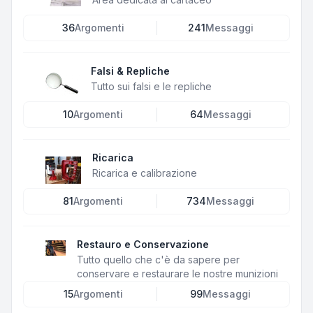
36
Argomenti
241
Messaggi
Falsi & Repliche
Tutto sui falsi e le repliche
10
Argomenti
64
Messaggi
Ricarica
Ricarica e calibrazione
81
Argomenti
734
Messaggi
Restauro e Conservazione
Tutto quello che c'è da sapere per
conservare e restaurare le nostre munizioni
15
Argomenti
99
Messaggi