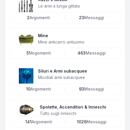
Le armi a lunga gittata
2
Argomenti
23
Messaggi
Mine
Mine anticarro-antiuomo
51
Argomenti
463
Messaggi
Siluri e Armi subacquee
Micidiali armi subacquee
10
Argomenti
93
Messaggi
Spolette, Accenditori & Inneschi
Tutto sugli inneschi
141
Argomenti
1026
Messaggi