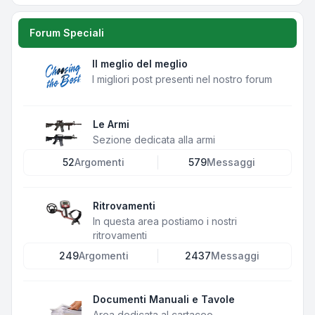
Forum Speciali
Il meglio del meglio
I migliori post presenti nel nostro forum
Le Armi
Sezione dedicata alla armi
52
Argomenti
579
Messaggi
Ritrovamenti
In questa area postiamo i nostri
ritrovamenti
249
Argomenti
2437
Messaggi
Documenti Manuali e Tavole
Area dedicata al cartaceo