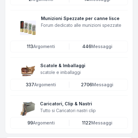
Munizioni Spezzate per canne lisce
Forum dedicato alle munizioni spezzate
113
Argomenti
446
Messaggi
Scatole & Imballaggi
scatole e imballaggi
337
Argomenti
2706
Messaggi
Caricatori, Clip & Nastri
Tutto si Caricatori nastri clip
99
Argomenti
1122
Messaggi