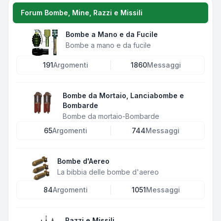
Forum Bombe, Mine, Razzi e Missili
Bombe a Mano e da Fucile
Bombe a mano e da fucile
191
Argomenti
1860
Messaggi
Bombe da Mortaio, Lanciabombe e
Bombarde
Bombe da mortaio-Bombarde
65
Argomenti
744
Messaggi
Bombe d'Aereo
La bibbia delle bombe d'aereo
84
Argomenti
1051
Messaggi
Razzi e Missili