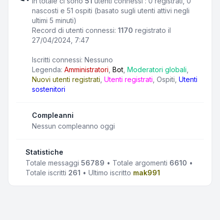
In totale ci sono
51
utenti connessi : 0 registrati, 0
nascosti e 51 ospiti (basato sugli utenti attivi negli
ultimi 5 minuti)
Record di utenti connessi:
1170
registrato il
27/04/2024, 7:47
Iscritti connessi: Nessuno
Legenda:
Amministratori
,
Bot
,
Moderatori globali
,
Nuovi utenti registrati
,
Utenti registrati
,
Ospiti
,
Utenti
sostenitori
Compleanni
Nessun compleanno oggi
Statistiche
Totale messaggi
56789
• Totale argomenti
6610
•
Totale iscritti
261
• Ultimo iscritto
mak991