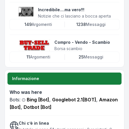
Incredibile....ma vero!!!
Notizie che ci lasciano a bocca aperta
149
Argomenti
1238
Messaggi
Compro - Vendo - Scambio
Borsa scambio
11
Argomenti
25
Messaggi
Informazione
Who was here
Bots:
Bing [Bot]
,
Googlebot 2.1[BOT]
,
Amazon
[Bot]
,
Dotbot [Bot]
Chi c’è in linea