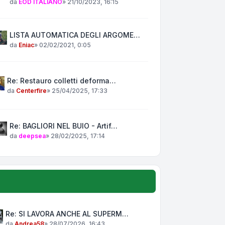
da
EOD ITALIANO
»
21/10/2023, 16:15
LISTA AUTOMATICA DEGLI ARGOME…
da
Eniac
»
02/02/2021, 0:05
Re: Restauro colletti deforma…
da
Centerfire
»
25/04/2025, 17:33
Re: BAGLIORI NEL BUIO - Artif…
da
deepsea
»
28/02/2025, 17:14
Re: SI LAVORA ANCHE AL SUPERM…
da
Andrea58
»
28/07/2026, 16:43