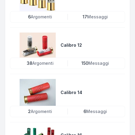
6
Argomenti
17
Messaggi
Calibro 12
38
Argomenti
150
Messaggi
Calibro 14
2
Argomenti
6
Messaggi