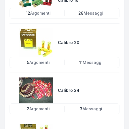
Calibro 16
12
Argomenti
28
Messaggi
Calibro 20
5
Argomenti
11
Messaggi
Calibro 24
2
Argomenti
3
Messaggi