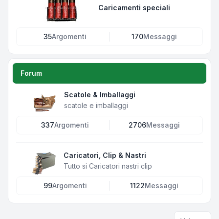
Caricamenti speciali
35
Argomenti
170
Messaggi
Forum
Scatole & Imballaggi
scatole e imballaggi
337
Argomenti
2706
Messaggi
Caricatori, Clip & Nastri
Tutto si Caricatori nastri clip
99
Argomenti
1122
Messaggi