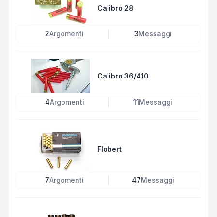
Calibro 28
2
Argomenti
3
Messaggi
Calibro 36/410
4
Argomenti
11
Messaggi
Flobert
7
Argomenti
47
Messaggi