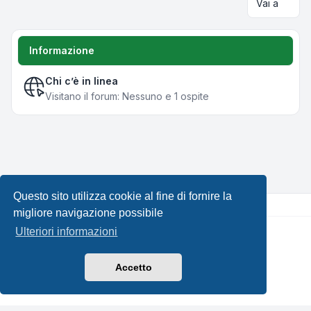
Vai a
Informazione
Chi c’è in linea
Visitano il forum: Nessuno e 1 ospite
Questo sito utilizza cookie al fine di fornire la
migliore navigazione possibile
Ulteriori informazioni
Creato da
phpBB
® Forum Software © phpBB Limited •
Design by
Leenoz.com
Traduzione Italiana
phpBB-Italia.it
Accetto
Privacy
|
Condizioni
|
Tutti gli orari sono
UTC+02:00