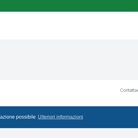
Contatta
ited • Design by
Leenoz.com
P
igazione possibile
Ulteriori informazioni