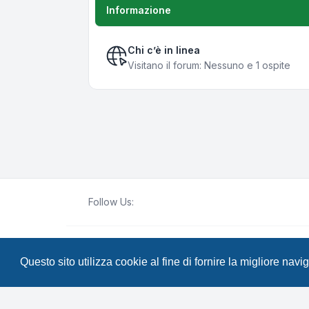
Informazione
Chi c’è in linea
Visitano il forum: Nessuno e 1 ospite
Follow Us:
Creato da
phpBB
® Forum Software © phpBB Lim
Questo sito utilizza cookie al fine di fornire la migliore nav
Traduzione Italiana
phpBB-Italia.it