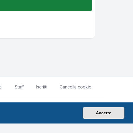
ci
Staff
Iscritti
Cancella cookie
rivacy
|
Condizioni
|
Tutti gli orari sono
UTC+02:00
Accetto