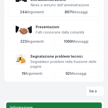
News e annunci dell'amministrazione
244
Argomenti
867
Messaggi
Presentazioni
Fatti conoscere dalla comunità
223
Argomenti
1069
Messaggi
Segnalazione problemi tecnici
Segnalateci problemi nella fruizione delle
pagine
19
Argomenti
92
Messaggi
Vai a
Informazione