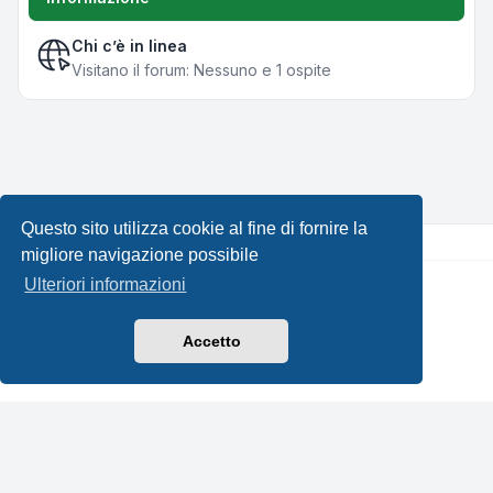
Chi c’è in linea
Visitano il forum: Nessuno e 1 ospite
Questo sito utilizza cookie al fine di fornire la
migliore navigazione possibile
Ulteriori informazioni
Creato da
phpBB
® Forum Software © phpBB Limited •
Design by
Leenoz.com
Traduzione Italiana
phpBB-Italia.it
Accetto
Privacy
|
Condizioni
|
Tutti gli orari sono
UTC+02:00