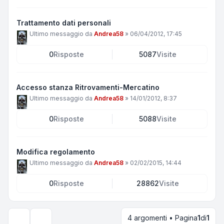
Trattamento dati personali
Ultimo messaggio da
Andrea58
»
06/04/2012, 17:45
0
Risposte
5087
Visite
Accesso stanza Ritrovamenti-Mercatino
Ultimo messaggio da
Andrea58
»
14/01/2012, 8:37
0
Risposte
5088
Visite
Modifica regolamento
Ultimo messaggio da
Andrea58
»
02/02/2015, 14:44
0
Risposte
28862
Visite
4 argomenti • Pagina
1
di
1
Opzioni di visualizzazione e ordinamento