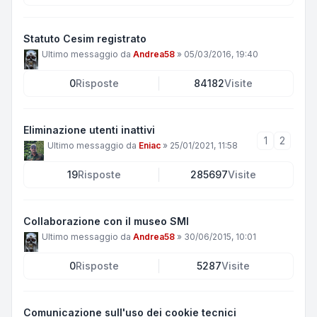
Statuto Cesim registrato
Ultimo messaggio da
Andrea58
»
05/03/2016, 19:40
0
Risposte
84182
Visite
Eliminazione utenti inattivi
1
2
Ultimo messaggio da
Eniac
»
25/01/2021, 11:58
19
Risposte
285697
Visite
Collaborazione con il museo SMI
Ultimo messaggio da
Andrea58
»
30/06/2015, 10:01
0
Risposte
5287
Visite
Comunicazione sull'uso dei cookie tecnici