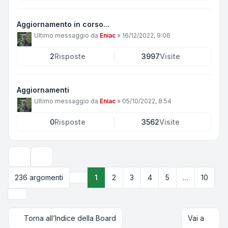
Aggiornamento in corso...
Ultimo messaggio da
Eniac
»
16/12/2022, 9:06
2
Risposte
3997
Visite
Aggiornamenti
Ultimo messaggio da
Eniac
»
05/10/2022, 8:54
0
Risposte
3562
Visite
Opzioni di visualizzazione e ordinamento
236 argomenti
1
2
3
4
5
…
10
Pagina
1
di
10
Prossimo
Torna all’Indice della Board
Vai a