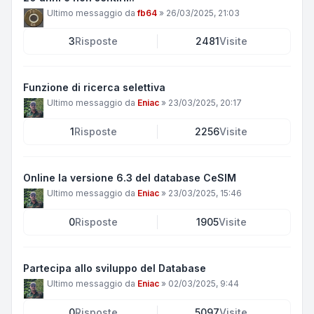
Ultimo messaggio da
fb64
»
26/03/2025, 21:03
3
Risposte
2481
Visite
Funzione di ricerca selettiva
Ultimo messaggio da
Eniac
»
23/03/2025, 20:17
1
Risposte
2256
Visite
Online la versione 6.3 del database CeSIM
Ultimo messaggio da
Eniac
»
23/03/2025, 15:46
0
Risposte
1905
Visite
Partecipa allo sviluppo del Database
Ultimo messaggio da
Eniac
»
02/03/2025, 9:44
0
Risposte
5097
Visite