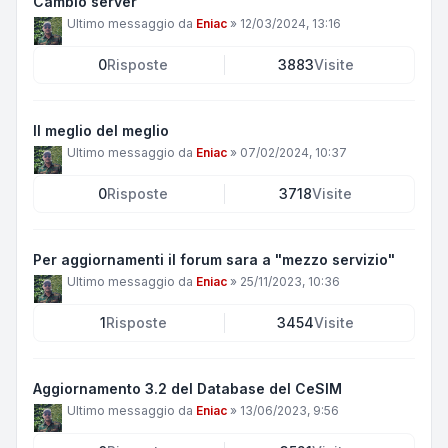
Cambio server
Ultimo messaggio da
Eniac
»
12/03/2024, 13:16
0
Risposte
3883
Visite
Il meglio del meglio
Ultimo messaggio da
Eniac
»
07/02/2024, 10:37
0
Risposte
3718
Visite
Per aggiornamenti il forum sara a "mezzo servizio"
Ultimo messaggio da
Eniac
»
25/11/2023, 10:36
1
Risposte
3454
Visite
Aggiornamento 3.2 del Database del CeSIM
Ultimo messaggio da
Eniac
»
13/06/2023, 9:56