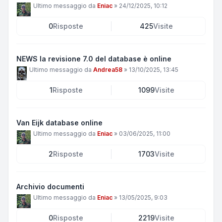
Ultimo messaggio da
Eniac
»
24/12/2025, 10:12
0
Risposte
425
Visite
NEWS la revisione 7.0 del database è online
Ultimo messaggio da
Andrea58
»
13/10/2025, 13:45
1
Risposte
1099
Visite
Van Eijk database online
Ultimo messaggio da
Eniac
»
03/06/2025, 11:00
2
Risposte
1703
Visite
Archivio documenti
Ultimo messaggio da
Eniac
»
13/05/2025, 9:03
0
Risposte
2219
Visite