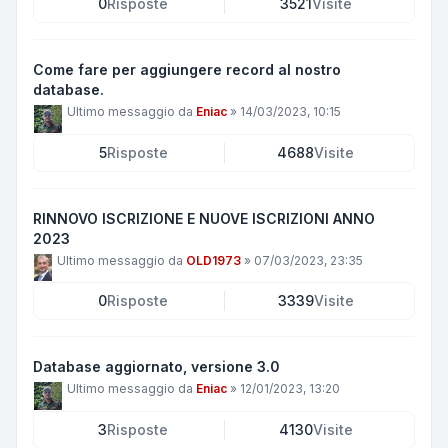
0
Risposte
3521
Visite
Come fare per aggiungere record al nostro
database.
Ultimo messaggio da
Eniac
»
14/03/2023, 10:15
5
Risposte
4688
Visite
RINNOVO ISCRIZIONE E NUOVE ISCRIZIONI ANNO
2023
Ultimo messaggio da
OLD1973
»
07/03/2023, 23:35
0
Risposte
3339
Visite
Database aggiornato, versione 3.0
Ultimo messaggio da
Eniac
»
12/01/2023, 13:20
3
Risposte
4130
Visite