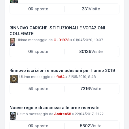
0
Risposte
231
Visite
RINNOVO CARICHE ISTITUZIONALI E VOTAZIONI
COLLEGATE
Ultimo messaggio da
OLD1973
»
01/04/2020, 10:07
0
Risposte
80136
Visite
Rinnovo iscrizioni e nuove adesioni per l'anno 2019
Ultimo messaggio da
fb64
»
21/05/2019, 8:48
5
Risposte
7316
Visite
Nuove regole di accesso alle aree riservate
Ultimo messaggio da
Andrea58
»
22/04/2017, 21:22
0
Risposte
5802
Visite