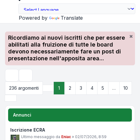
Powered by
Translate
Ricordiamo ai nuovi iscritti che per essere
abilitati alla fruizione di tutte le board
devono necessariamente fare un post di
presentazione nell'apposita area...
Cerca
236 argomenti
1
2
3
4
5
…
10
Pagina
1
di
10
Prossimo
Annunci
Iscrizione ECRA
Ultimo messaggio da
Eniac
»
02/07/2026, 8:59