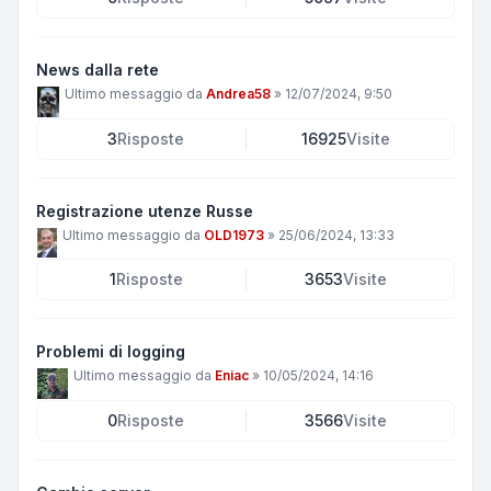
News dalla rete
Ultimo messaggio da
Andrea58
»
12/07/2024, 9:50
3
Risposte
16925
Visite
Registrazione utenze Russe
Ultimo messaggio da
OLD1973
»
25/06/2024, 13:33
1
Risposte
3653
Visite
Problemi di logging
Ultimo messaggio da
Eniac
»
10/05/2024, 14:16
0
Risposte
3566
Visite