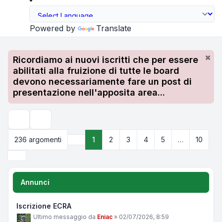
Powered by
Translate
Ricordiamo ai nuovi iscritti che per essere
abilitati alla fruizione di tutte le board
devono necessariamente fare un post di
presentazione nell'apposita area...
Cerca
236 argomenti
1
2
3
4
5
…
10
Pagina
1
di
10
Prossimo
Annunci
Iscrizione ECRA
Ultimo messaggio da
Eniac
»
02/07/2026, 8:59