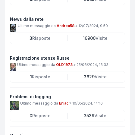
News dalla rete
Ultimo messaggio da
Andrea58
»
12/07/2024, 9:50
3
Risposte
16900
Visite
Registrazione utenze Russe
Ultimo messaggio da
OLD1973
»
25/06/2024, 13:33
1
Risposte
3629
Visite
Problemi di logging
Ultimo messaggio da
Eniac
»
10/05/2024, 14:16
0
Risposte
3539
Visite