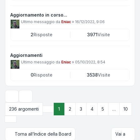
Aggiornamento in corso...
Ultimo messaggio da
Eniac
»
16/12/2022, 9:06
2
Risposte
3971
Visite
Aggiornamenti
Ultimo messaggio da
Eniac
»
05/10/2022, 8:54
0
Risposte
3538
Visite
Opzioni di visualizzazione e ordinamento
236 argomenti
1
2
3
4
5
…
10
Pagina
1
di
10
Prossimo
Torna all’Indice della Board
Vai a