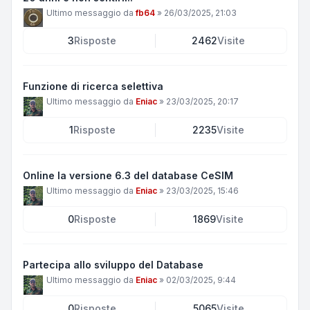
Ultimo messaggio da
fb64
»
26/03/2025, 21:03
3
Risposte
2462
Visite
Funzione di ricerca selettiva
Ultimo messaggio da
Eniac
»
23/03/2025, 20:17
1
Risposte
2235
Visite
Online la versione 6.3 del database CeSIM
Ultimo messaggio da
Eniac
»
23/03/2025, 15:46
0
Risposte
1869
Visite
Partecipa allo sviluppo del Database
Ultimo messaggio da
Eniac
»
02/03/2025, 9:44
0
Risposte
5065
Visite