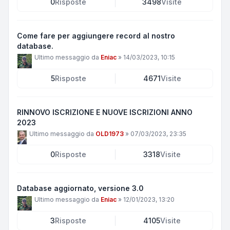
0
Risposte
3498
Visite
Come fare per aggiungere record al nostro
database.
Ultimo messaggio da
Eniac
»
14/03/2023, 10:15
5
Risposte
4671
Visite
RINNOVO ISCRIZIONE E NUOVE ISCRIZIONI ANNO
2023
Ultimo messaggio da
OLD1973
»
07/03/2023, 23:35
0
Risposte
3318
Visite
Database aggiornato, versione 3.0
Ultimo messaggio da
Eniac
»
12/01/2023, 13:20
3
Risposte
4105
Visite