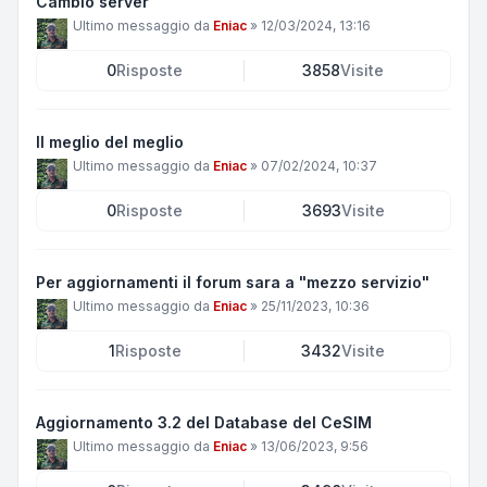
Cambio server
Ultimo messaggio da
Eniac
»
12/03/2024, 13:16
0
Risposte
3858
Visite
Il meglio del meglio
Ultimo messaggio da
Eniac
»
07/02/2024, 10:37
0
Risposte
3693
Visite
Per aggiornamenti il forum sara a "mezzo servizio"
Ultimo messaggio da
Eniac
»
25/11/2023, 10:36
1
Risposte
3432
Visite
Aggiornamento 3.2 del Database del CeSIM
Ultimo messaggio da
Eniac
»
13/06/2023, 9:56