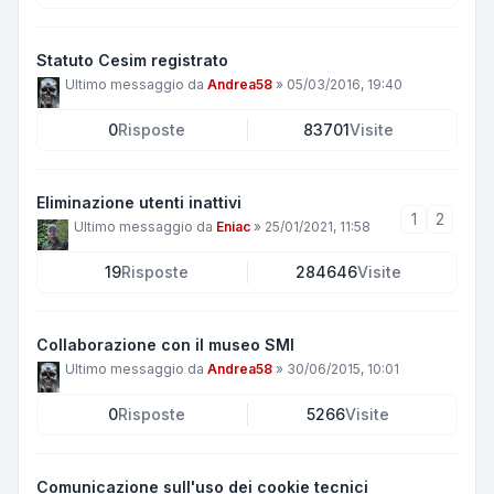
Statuto Cesim registrato
Ultimo messaggio da
Andrea58
»
05/03/2016, 19:40
0
Risposte
83701
Visite
Eliminazione utenti inattivi
1
2
Ultimo messaggio da
Eniac
»
25/01/2021, 11:58
19
Risposte
284646
Visite
Collaborazione con il museo SMI
Ultimo messaggio da
Andrea58
»
30/06/2015, 10:01
0
Risposte
5266
Visite
Comunicazione sull'uso dei cookie tecnici