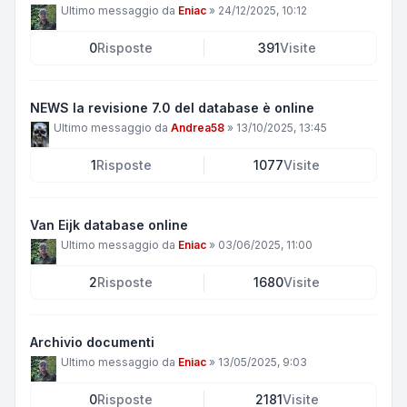
Ultimo messaggio da
Eniac
»
24/12/2025, 10:12
0
Risposte
391
Visite
NEWS la revisione 7.0 del database è online
Ultimo messaggio da
Andrea58
»
13/10/2025, 13:45
1
Risposte
1077
Visite
Van Eijk database online
Ultimo messaggio da
Eniac
»
03/06/2025, 11:00
2
Risposte
1680
Visite
Archivio documenti
Ultimo messaggio da
Eniac
»
13/05/2025, 9:03
0
Risposte
2181
Visite