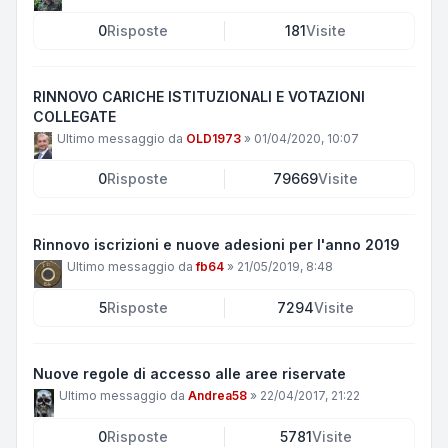
0
Risposte
181
Visite
RINNOVO CARICHE ISTITUZIONALI E VOTAZIONI
COLLEGATE
Ultimo messaggio da
OLD1973
»
01/04/2020, 10:07
0
Risposte
79669
Visite
Rinnovo iscrizioni e nuove adesioni per l'anno 2019
Ultimo messaggio da
fb64
»
21/05/2019, 8:48
5
Risposte
7294
Visite
Nuove regole di accesso alle aree riservate
Ultimo messaggio da
Andrea58
»
22/04/2017, 21:22
0
Risposte
5781
Visite