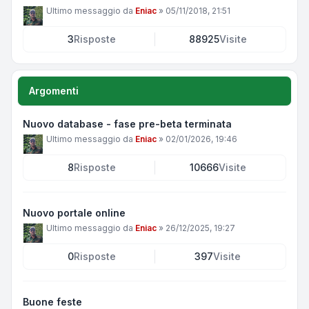
Ultimo messaggio da
Eniac
»
05/11/2018, 21:51
3
Risposte
88925
Visite
Argomenti
Nuovo database - fase pre-beta terminata
Ultimo messaggio da
Eniac
»
02/01/2026, 19:46
8
Risposte
10666
Visite
Nuovo portale online
Ultimo messaggio da
Eniac
»
26/12/2025, 19:27
0
Risposte
397
Visite
Buone feste