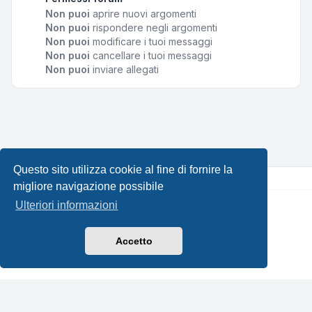
Non puoi
aprire nuovi argomenti
Non puoi
rispondere negli argomenti
Non puoi
modificare i tuoi messaggi
Non puoi
cancellare i tuoi messaggi
Non puoi
inviare allegati
Questo sito utilizza cookie al fine di fornire la
migliore navigazione possibile
Ulteriori informazioni
Creato da
phpBB
® Forum Software © phpBB Limited •
Design by
Leenoz.com
Traduzione Italiana
phpBB-Italia.it
Accetto
Privacy
|
Condizioni
|
Tutti gli orari sono
UTC+02:00