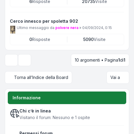
6
Risposte
20735
Visite
Cerco innesco per spoletta 902
Ultimo messaggio da
polvere nera
»
04/09/2024, 0:15
0
Risposte
5090
Visite
10 argomenti • Pagina
1
di
1
Opzioni di visualizzazione e ordinamento
Torna all’Indice della Board
Vai a
Informazione
Chi c’è in linea
Visitano il forum: Nessuno e 1 ospite
Permessi forum