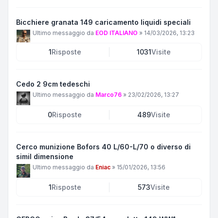
Bicchiere granata 149 caricamento liquidi speciali
Ultimo messaggio da
EOD ITALIANO
»
14/03/2026, 13:23
1
Risposte
1031
Visite
Cedo 2 9cm tedeschi
Ultimo messaggio da
Marco76
»
23/02/2026, 13:27
0
Risposte
489
Visite
Cerco munizione Bofors 40 L/60-L/70 o diverso di
simil dimensione
Ultimo messaggio da
Eniac
»
15/01/2026, 13:56
1
Risposte
573
Visite