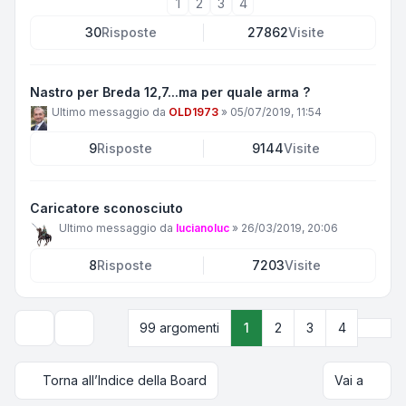
1
2
3
4
30
Risposte
27862
Visite
Nastro per Breda 12,7...ma per quale arma ?
Ultimo messaggio da
OLD1973
»
05/07/2019, 11:54
9
Risposte
9144
Visite
Caricatore sconosciuto
Ultimo messaggio da
lucianoluc
»
26/03/2019, 20:06
8
Risposte
7203
Visite
Pros
99 argomenti
1
2
3
4
Opzioni di visualizzazione e ordinamento
Torna all’Indice della Board
Vai a