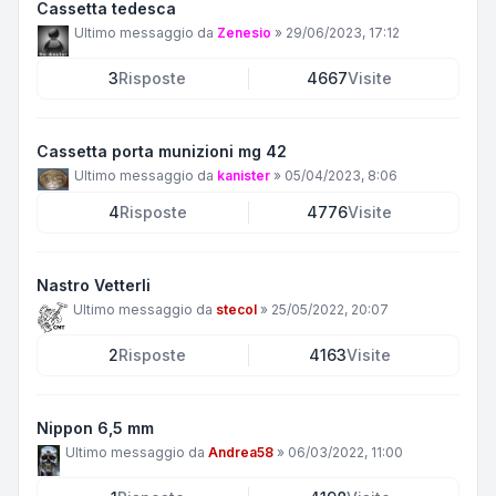
Cassetta tedesca
Ultimo messaggio da
Zenesio
»
29/06/2023, 17:12
3
Risposte
4667
Visite
Cassetta porta munizioni mg 42
Ultimo messaggio da
kanister
»
05/04/2023, 8:06
4
Risposte
4776
Visite
Nastro Vetterli
Ultimo messaggio da
stecol
»
25/05/2022, 20:07
2
Risposte
4163
Visite
Nippon 6,5 mm
Ultimo messaggio da
Andrea58
»
06/03/2022, 11:00