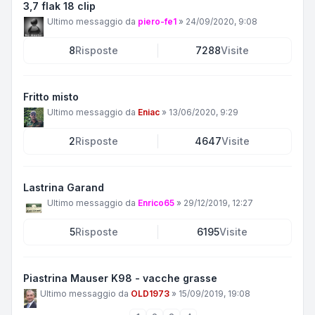
3,7 flak 18 clip
Ultimo messaggio da
piero-fe1
»
24/09/2020, 9:08
8
Risposte
7288
Visite
Fritto misto
Ultimo messaggio da
Eniac
»
13/06/2020, 9:29
2
Risposte
4647
Visite
Lastrina Garand
Ultimo messaggio da
Enrico65
»
29/12/2019, 12:27
5
Risposte
6195
Visite
Piastrina Mauser K98 - vacche grasse
Ultimo messaggio da
OLD1973
»
15/09/2019, 19:08