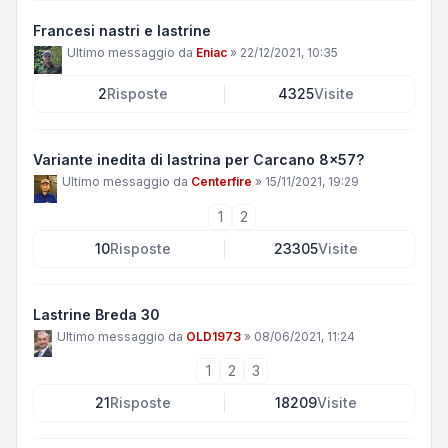
Francesi nastri e lastrine
Ultimo messaggio da
Eniac
»
22/12/2021, 10:35
2
Risposte
4325
Visite
Variante inedita di lastrina per Carcano 8x57?
Ultimo messaggio da
Centerfire
»
15/11/2021, 19:29
1
2
10
Risposte
23305
Visite
Lastrine Breda 30
Ultimo messaggio da
OLD1973
»
08/06/2021, 11:24
1
2
3
21
Risposte
18209
Visite