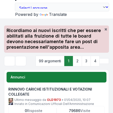
Powered by
Translate
Ricordiamo ai nuovi iscritti che per essere
abilitati alla fruizione di tutte le board
devono necessariamente fare un post di
presentazione nell'apposita area...
Pros
99 argomenti
1
2
3
4
Cerca
Annunci
RINNOVO CARICHE ISTITUZIONALI E VOTAZIONI
COLLEGATE
Ultimo messaggio da
OLD1973
»
01/04/2020, 10:07
Inviato in
Comunicazioni Ufficiali Dell'Amministrazione
0
Risposte
79686
Visite