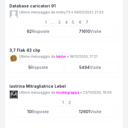
Database caricatori 91
Ultimo messaggio da
norby73
»
09/02/2021, 21:33
1
…
3
4
5
6
7
62
Risposte
71610
Visite
3,7 Flak 43 clip
Ultimo messaggio da
lukino
»
18/12/2020, 17:21
5
Risposte
5494
Visite
lastrina Mitragliatrice Lebel
Ultimo messaggio da
montegrappa
»
23/11/2020, 19:00
1
2
10
Risposte
12601
Visite