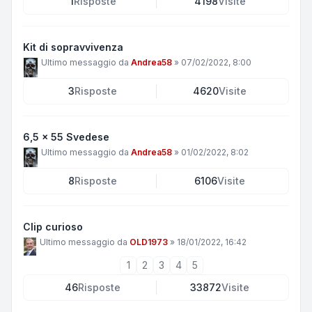
1
Risposte
4198
Visite
Kit di sopravvivenza
Ultimo messaggio da
Andrea58
»
07/02/2022, 8:00
3
Risposte
4620
Visite
6,5 x 55 Svedese
Ultimo messaggio da
Andrea58
»
01/02/2022, 8:02
8
Risposte
6106
Visite
Clip curioso
Ultimo messaggio da
OLD1973
»
18/01/2022, 16:42
1
2
3
4
5
46
Risposte
33872
Visite