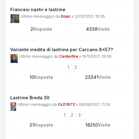
Francesi nastri e lastrine
Ultimo messaggio da
Eniac
»
22/12/2021, 10:35
2
Risposte
4338
Visite
Variante inedita di lastrina per Carcano 8x57?
Ultimo messaggio da
Centerfire
»
15/11/2021, 19:29
1
2
10
Risposte
23341
Visite
Lastrine Breda 30
Ultimo messaggio da
OLD1973
»
08/06/2021, 11:24
1
2
3
21
Risposte
18250
Visite