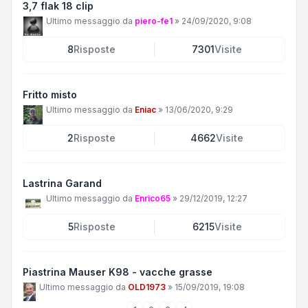
3,7 flak 18 clip
Ultimo messaggio da
piero-fe1
»
24/09/2020, 9:08
8
Risposte
7301
Visite
Fritto misto
Ultimo messaggio da
Eniac
»
13/06/2020, 9:29
2
Risposte
4662
Visite
Lastrina Garand
Ultimo messaggio da
Enrico65
»
29/12/2019, 12:27
5
Risposte
6215
Visite
Piastrina Mauser K98 - vacche grasse
Ultimo messaggio da
OLD1973
»
15/09/2019, 19:08