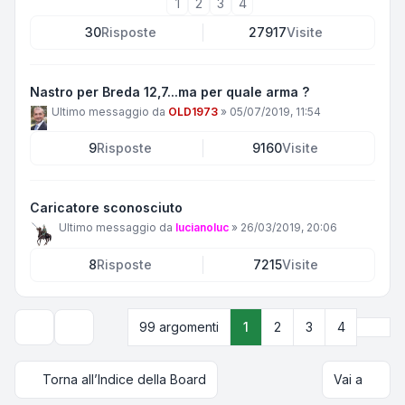
1
2
3
4
30
Risposte
27917
Visite
Nastro per Breda 12,7...ma per quale arma ?
Ultimo messaggio da
OLD1973
»
05/07/2019, 11:54
9
Risposte
9160
Visite
Caricatore sconosciuto
Ultimo messaggio da
lucianoluc
»
26/03/2019, 20:06
8
Risposte
7215
Visite
Pros
99 argomenti
1
2
3
4
Opzioni di visualizzazione e ordinamento
Torna all’Indice della Board
Vai a