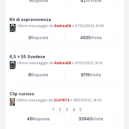
1
Risposte
4217
Visite
Kit di sopravvivenza
Ultimo messaggio da
Andrea58
»
07/02/2022, 8:00
3
Risposte
4635
Visite
6,5 x 55 Svedese
Ultimo messaggio da
Andrea58
»
01/02/2022, 8:02
8
Risposte
6119
Visite
Clip curioso
Ultimo messaggio da
OLD1973
»
18/01/2022, 16:42
1
2
3
4
5
46
Risposte
33940
Visite