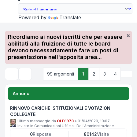
Powered by
Translate
Ricordiamo ai nuovi iscritti che per essere
abilitati alla fruizione di tutte le board
devono necessariamente fare un post di
presentazione nell'apposita area...
Pros
99 argomenti
1
2
3
4
Cerca
Annunci
RINNOVO CARICHE ISTITUZIONALI E VOTAZIONI
COLLEGATE
Ultimo messaggio da
OLD1973
»
01/04/2020, 10:07
Inviato in
Comunicazioni Ufficiali Dell'Amministrazione
0
Risposte
80142
Visite