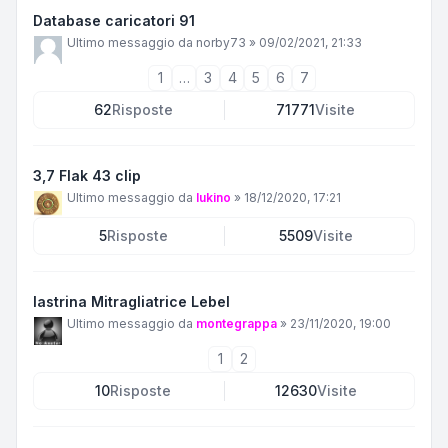
Database caricatori 91
Ultimo messaggio da
norby73
»
09/02/2021, 21:33
1
…
3
4
5
6
7
62
Risposte
71771
Visite
3,7 Flak 43 clip
Ultimo messaggio da
lukino
»
18/12/2020, 17:21
5
Risposte
5509
Visite
lastrina Mitragliatrice Lebel
Ultimo messaggio da
montegrappa
»
23/11/2020, 19:00
1
2
10
Risposte
12630
Visite