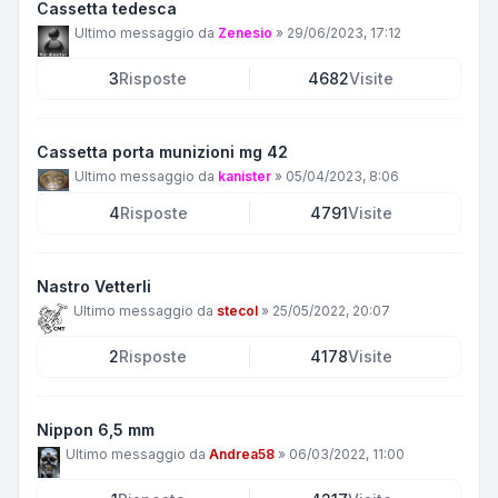
Cassetta tedesca
Ultimo messaggio da
Zenesio
»
29/06/2023, 17:12
3
Risposte
4682
Visite
Cassetta porta munizioni mg 42
Ultimo messaggio da
kanister
»
05/04/2023, 8:06
4
Risposte
4791
Visite
Nastro Vetterli
Ultimo messaggio da
stecol
»
25/05/2022, 20:07
2
Risposte
4178
Visite
Nippon 6,5 mm
Ultimo messaggio da
Andrea58
»
06/03/2022, 11:00