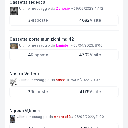
Cassetta tedesca
Ultimo messaggio da
Zenesio
»
29/06/2023, 17:12
3
Risposte
4682
Visite
Cassetta porta munizioni mg 42
Ultimo messaggio da
kanister
»
05/04/2023, 8:06
4
Risposte
4792
Visite
Nastro Vetterli
Ultimo messaggio da
stecol
»
25/05/2022, 20:07
2
Risposte
4179
Visite
Nippon 6,5 mm
Ultimo messaggio da
Andrea58
»
06/03/2022, 11:00