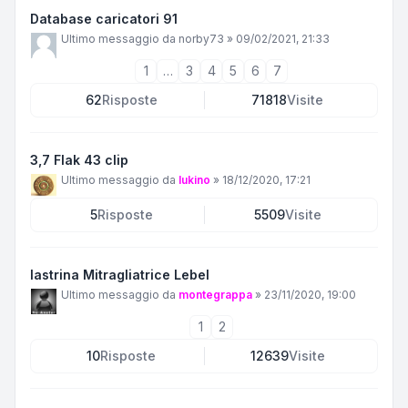
Database caricatori 91
Ultimo messaggio da
norby73
»
09/02/2021, 21:33
1
…
3
4
5
6
7
62
Risposte
71818
Visite
3,7 Flak 43 clip
Ultimo messaggio da
lukino
»
18/12/2020, 17:21
5
Risposte
5509
Visite
lastrina Mitragliatrice Lebel
Ultimo messaggio da
montegrappa
»
23/11/2020, 19:00
1
2
10
Risposte
12639
Visite