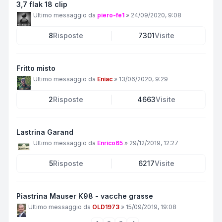
3,7 flak 18 clip
Ultimo messaggio da
piero-fe1
»
24/09/2020, 9:08
8
Risposte
7301
Visite
Fritto misto
Ultimo messaggio da
Eniac
»
13/06/2020, 9:29
2
Risposte
4663
Visite
Lastrina Garand
Ultimo messaggio da
Enrico65
»
29/12/2019, 12:27
5
Risposte
6217
Visite
Piastrina Mauser K98 - vacche grasse
Ultimo messaggio da
OLD1973
»
15/09/2019, 19:08