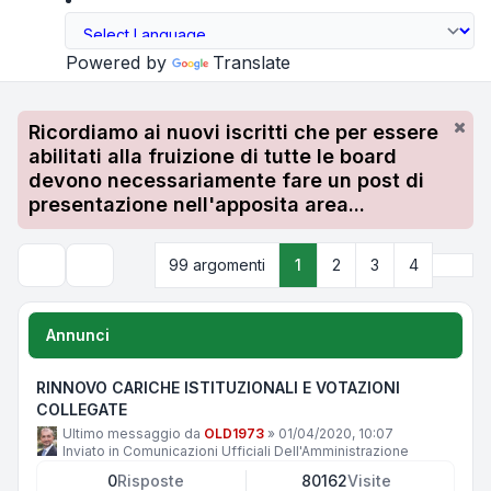
Powered by
Translate
Ricordiamo ai nuovi iscritti che per essere
abilitati alla fruizione di tutte le board
devono necessariamente fare un post di
presentazione nell'apposita area...
Pros
99 argomenti
1
2
3
4
Cerca
Annunci
RINNOVO CARICHE ISTITUZIONALI E VOTAZIONI
COLLEGATE
Ultimo messaggio da
OLD1973
»
01/04/2020, 10:07
Inviato in
Comunicazioni Ufficiali Dell'Amministrazione
0
Risposte
80162
Visite