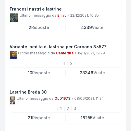
Francesi nastri e lastrine
Ultimo messaggio da
Eniac
»
22/12/2021, 10:35
2
Risposte
4339
Visite
Variante inedita di lastrina per Carcano 8x57?
Ultimo messaggio da
Centerfire
»
15/11/2021, 19:29
1
2
10
Risposte
23348
Visite
Lastrine Breda 30
Ultimo messaggio da
OLD1973
»
08/06/2021, 11:24
1
2
3
21
Risposte
18255
Visite