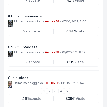
1
Risposte
4217
Visite
Kit di sopravvivenza
Ultimo messaggio da
Andrea58
»
07/02/2022, 8:00
3
Risposte
4637
Visite
6,5 x 55 Svedese
Ultimo messaggio da
Andrea58
»
01/02/2022, 8:02
8
Risposte
6119
Visite
Clip curioso
Ultimo messaggio da
OLD1973
»
18/01/2022, 16:42
1
2
3
4
5
46
Risposte
33961
Visite