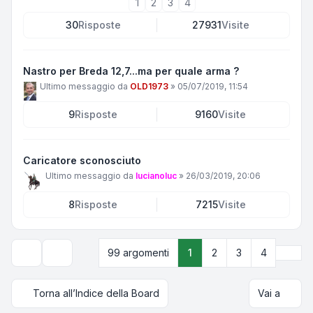
1
2
3
4
30
Risposte
27931
Visite
Nastro per Breda 12,7...ma per quale arma ?
Ultimo messaggio da
OLD1973
»
05/07/2019, 11:54
9
Risposte
9160
Visite
Caricatore sconosciuto
Ultimo messaggio da
lucianoluc
»
26/03/2019, 20:06
8
Risposte
7215
Visite
Pros
99 argomenti
1
2
3
4
Opzioni di visualizzazione e ordinamento
Torna all’Indice della Board
Vai a