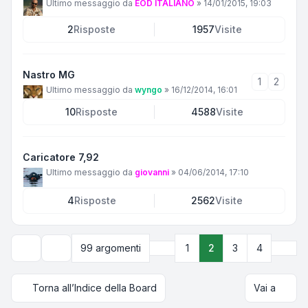
Ultimo messaggio da
EOD ITALIANO
»
14/01/2015, 19:03
2
Risposte
1957
Visite
Nastro MG
1
2
Ultimo messaggio da
wyngo
»
16/12/2014, 16:01
10
Risposte
4588
Visite
Caricatore 7,92
Ultimo messaggio da
giovanni
»
04/06/2014, 17:10
4
Risposte
2562
Visite
Precedente
Pros
99 argomenti
1
2
3
4
Opzioni di visualizzazione e ordinamento
Torna all’Indice della Board
Vai a