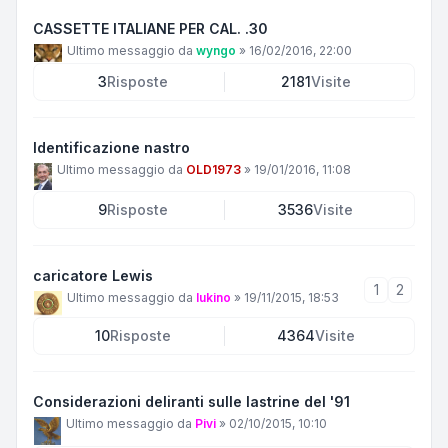
CASSETTE ITALIANE PER CAL. .30
Ultimo messaggio da
wyngo
»
16/02/2016, 22:00
3
Risposte
2181
Visite
Identificazione nastro
Ultimo messaggio da
OLD1973
»
19/01/2016, 11:08
9
Risposte
3536
Visite
caricatore Lewis
1
2
Ultimo messaggio da
lukino
»
19/11/2015, 18:53
10
Risposte
4364
Visite
Considerazioni deliranti sulle lastrine del '91
Ultimo messaggio da
Pivi
»
02/10/2015, 10:10