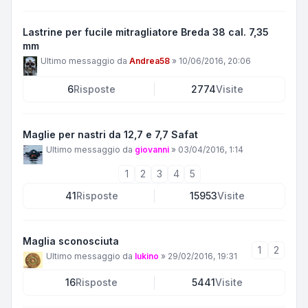
Lastrine per fucile mitragliatore Breda 38 cal. 7,35
mm
Ultimo messaggio da
Andrea58
»
10/06/2016, 20:06
6
Risposte
2774
Visite
Maglie per nastri da 12,7 e 7,7 Safat
Ultimo messaggio da
giovanni
»
03/04/2016, 1:14
1
2
3
4
5
41
Risposte
15953
Visite
Maglia sconosciuta
1
2
Ultimo messaggio da
lukino
»
29/02/2016, 19:31
16
Risposte
5441
Visite