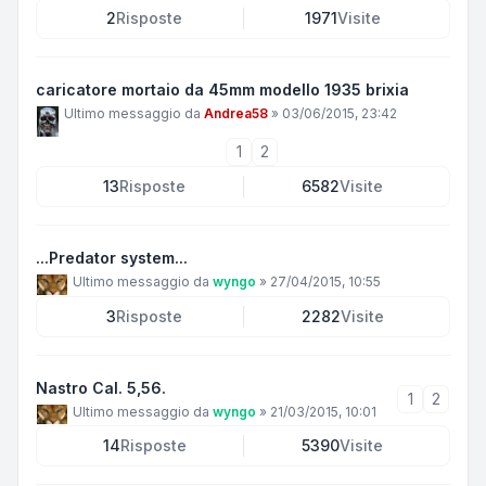
2
Risposte
1971
Visite
caricatore mortaio da 45mm modello 1935 brixia
Ultimo messaggio da
Andrea58
»
03/06/2015, 23:42
1
2
13
Risposte
6582
Visite
...Predator system...
Ultimo messaggio da
wyngo
»
27/04/2015, 10:55
3
Risposte
2282
Visite
Nastro Cal. 5,56.
1
2
Ultimo messaggio da
wyngo
»
21/03/2015, 10:01
14
Risposte
5390
Visite