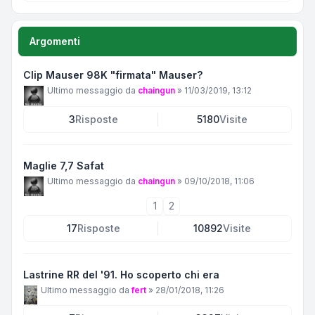
Argomenti
Clip Mauser 98K "firmata" Mauser?
Ultimo messaggio da
chaingun
»
11/03/2019, 13:12
3
Risposte
5180
Visite
Maglie 7,7 Safat
Ultimo messaggio da
chaingun
»
09/10/2018, 11:06
1
2
17
Risposte
10892
Visite
Lastrine RR del '91. Ho scoperto chi era
Ultimo messaggio da
fert
»
28/01/2018, 11:26