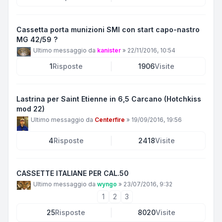
Cassetta porta munizioni SMI con start capo-nastro
MG 42/59 ?
Ultimo messaggio da
kanister
»
22/11/2016, 10:54
1
Risposte
1906
Visite
Lastrina per Saint Etienne in 6,5 Carcano (Hotchkiss
mod 22)
Ultimo messaggio da
Centerfire
»
19/09/2016, 19:56
4
Risposte
2418
Visite
CASSETTE ITALIANE PER CAL.50
Ultimo messaggio da
wyngo
»
23/07/2016, 9:32
1
2
3
25
Risposte
8020
Visite