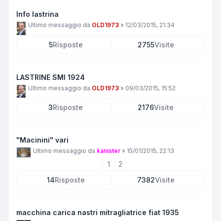
Info lastrina
Ultimo messaggio da
OLD1973
»
12/03/2015, 21:34
5
Risposte
2755
Visite
LASTRINE SMI 1924
Ultimo messaggio da
OLD1973
»
09/03/2015, 15:52
3
Risposte
2176
Visite
"Macinini" vari
Ultimo messaggio da
kanister
»
15/01/2015, 22:13
1
2
14
Risposte
7382
Visite
macchina carica nastri mitragliatrice fiat 1935