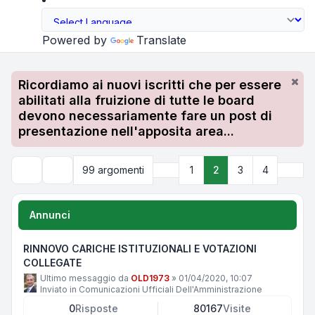
Powered by
Translate
Ricordiamo ai nuovi iscritti che per essere
abilitati alla fruizione di tutte le board
devono necessariamente fare un post di
presentazione nell'apposita area...
Precedente
Pros
99 argomenti
1
2
3
4
Cerca
Annunci
RINNOVO CARICHE ISTITUZIONALI E VOTAZIONI
COLLEGATE
Ultimo messaggio da
OLD1973
»
01/04/2020, 10:07
Inviato in
Comunicazioni Ufficiali Dell'Amministrazione
0
Risposte
80167
Visite