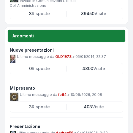
Inviato in
Comunicazioni Ufficiali
Dell'Amministrazione
3
Risposte
89450
Visite
Argomenti
Nuove presentazioni
Ultimo messaggio da
OLD1973
»
05/01/2014, 22:37
0
Risposte
4800
Visite
Mi presento
Ultimo messaggio da
fb64
»
10/06/2026, 20:08
3
Risposte
403
Visite
Presentazione
Ultimo messaggio da
Andrea58
»
04/06/2026, 9:33