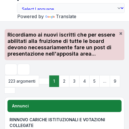
Powered by
Translate
Ricordiamo ai nuovi iscritti che per essere
abilitati alla fruizione di tutte le board
devono necessariamente fare un post di
presentazione nell'apposita area...
Cerca
223 argomenti
1
2
3
4
5
…
9
Pagina
1
di
9
Prossimo
Annunci
RINNOVO CARICHE ISTITUZIONALI E VOTAZIONI
COLLEGATE