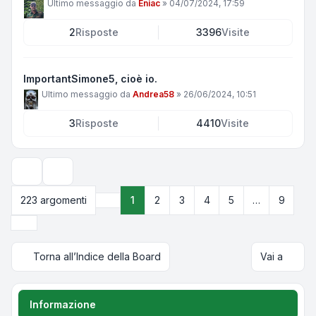
Ultimo messaggio da
Eniac
»
04/07/2024, 17:59
2
Risposte
3396
Visite
ImportantSimone5, cioè io.
Ultimo messaggio da
Andrea58
»
26/06/2024, 10:51
3
Risposte
4410
Visite
Opzioni di visualizzazione e ordinamento
223 argomenti
1
2
3
4
5
…
9
Pagina
1
di
9
Prossimo
Torna all’Indice della Board
Vai a
Informazione