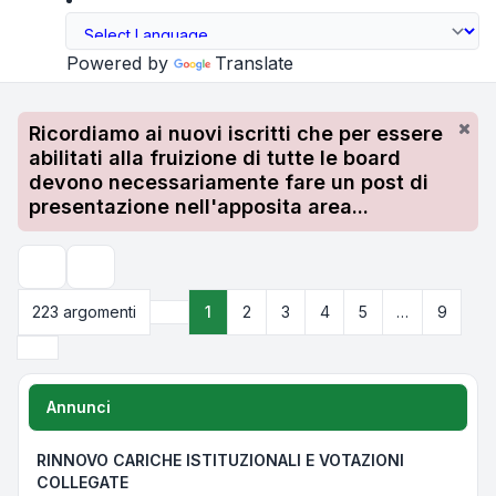
Powered by
Translate
Ricordiamo ai nuovi iscritti che per essere
abilitati alla fruizione di tutte le board
devono necessariamente fare un post di
presentazione nell'apposita area...
Cerca
223 argomenti
1
2
3
4
5
…
9
Pagina
1
di
9
Prossimo
Annunci
RINNOVO CARICHE ISTITUZIONALI E VOTAZIONI
COLLEGATE