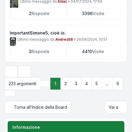
Ultimo messaggio da
Eniac
»
04/07/2024, 17:59
2
Risposte
3396
Visite
ImportantSimone5, cioè io.
Ultimo messaggio da
Andrea58
»
26/06/2024, 10:51
3
Risposte
4410
Visite
Opzioni di visualizzazione e ordinamento
223 argomenti
1
2
3
4
5
…
9
Pagina
1
di
9
Prossimo
Torna all’Indice della Board
Vai a
Informazione