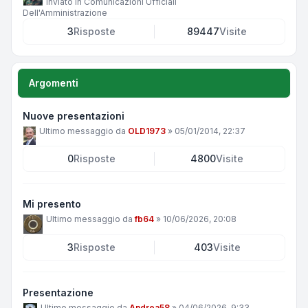
Inviato in
Comunicazioni Ufficiali
Dell'Amministrazione
3
Risposte
89447
Visite
Argomenti
Nuove presentazioni
Ultimo messaggio da
OLD1973
»
05/01/2014, 22:37
0
Risposte
4800
Visite
Mi presento
Ultimo messaggio da
fb64
»
10/06/2026, 20:08
3
Risposte
403
Visite
Presentazione
Ultimo messaggio da
Andrea58
»
04/06/2026, 9:33