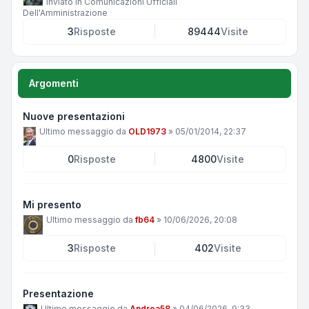
Inviato in
Comunicazioni Ufficiali
Dell'Amministrazione
3
Risposte
89444
Visite
Argomenti
Nuove presentazioni
Ultimo messaggio da
OLD1973
»
05/01/2014, 22:37
0
Risposte
4800
Visite
Mi presento
Ultimo messaggio da
fb64
»
10/06/2026, 20:08
3
Risposte
402
Visite
Presentazione
Ultimo messaggio da
Andrea58
»
04/06/2026, 9:33