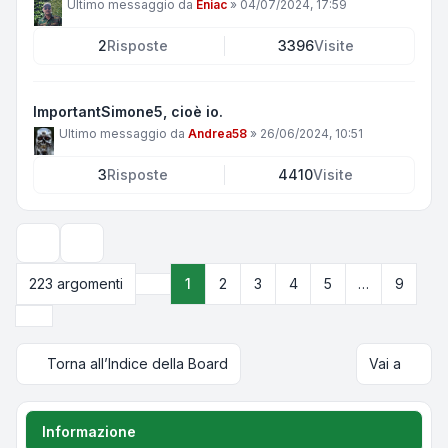
Ultimo messaggio da
Eniac
»
04/07/2024, 17:59
2
Risposte
3396
Visite
ImportantSimone5, cioè io.
Ultimo messaggio da
Andrea58
»
26/06/2024, 10:51
3
Risposte
4410
Visite
Opzioni di visualizzazione e ordinamento
223 argomenti
1
2
3
4
5
…
9
Pagina
1
di
9
Prossimo
Torna all’Indice della Board
Vai a
Informazione