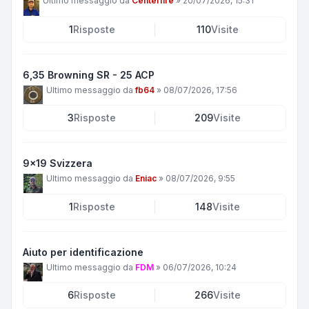
Ultimo messaggio da
Centerfire
»
20/07/2026, 15:31
1
Risposte
110
Visite
6,35 Browning SR - 25 ACP
Ultimo messaggio da
fb64
»
08/07/2026, 17:56
3
Risposte
209
Visite
9x19 Svizzera
Ultimo messaggio da
Eniac
»
08/07/2026, 9:55
1
Risposte
148
Visite
Aiuto per identificazione
Ultimo messaggio da
FDM
»
06/07/2026, 10:24
6
Risposte
266
Visite