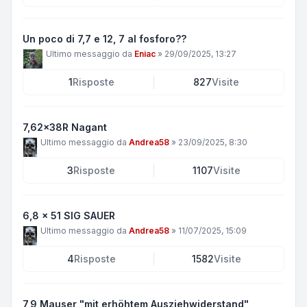
Un poco di 7,7 e 12, 7 al fosforo??
Ultimo messaggio da
Eniac
»
29/09/2025, 13:27
1
Risposte
827
Visite
7,62x38R Nagant
Ultimo messaggio da
Andrea58
»
23/09/2025, 8:30
3
Risposte
1107
Visite
6,8 x 51 SIG SAUER
Ultimo messaggio da
Andrea58
»
11/07/2025, 15:09
4
Risposte
1582
Visite
7,9 Mauser "mit erhöhtem Ausziehwiderstand"