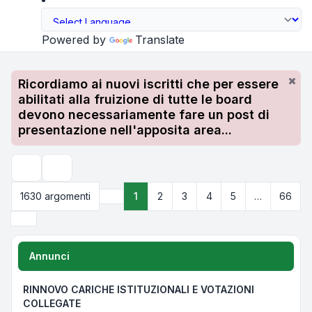
Powered by
Translate
Ricordiamo ai nuovi iscritti che per essere
abilitati alla fruizione di tutte le board
devono necessariamente fare un post di
presentazione nell'apposita area...
Cerca
1630 argomenti
1
2
3
4
5
…
66
Pagina
1
di
66
Prossimo
Annunci
RINNOVO CARICHE ISTITUZIONALI E VOTAZIONI
COLLEGATE