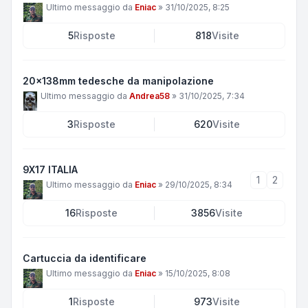
Ultimo messaggio da
Eniac
»
31/10/2025, 8:25
5
Risposte
818
Visite
20x138mm tedesche da manipolazione
Ultimo messaggio da
Andrea58
»
31/10/2025, 7:34
3
Risposte
620
Visite
9X17 ITALIA
1
2
Ultimo messaggio da
Eniac
»
29/10/2025, 8:34
16
Risposte
3856
Visite
Cartuccia da identificare
Ultimo messaggio da
Eniac
»
15/10/2025, 8:08
1
Risposte
973
Visite