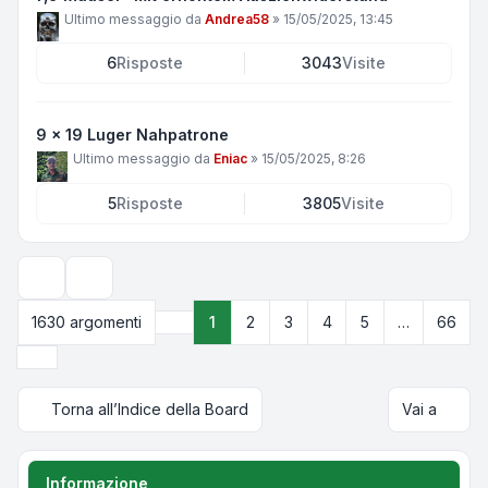
Ultimo messaggio da
Andrea58
»
15/05/2025, 13:45
6
Risposte
3043
Visite
9 x 19 Luger Nahpatrone
Ultimo messaggio da
Eniac
»
15/05/2025, 8:26
5
Risposte
3805
Visite
Opzioni di visualizzazione e ordinamento
1630 argomenti
1
2
3
4
5
…
66
Pagina
1
di
66
Prossimo
Torna all’Indice della Board
Vai a
Informazione