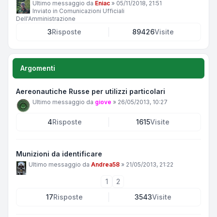
Ultimo messaggio da
Eniac
»
05/11/2018, 21:51
Inviato in
Comunicazioni Ufficiali
Dell'Amministrazione
3
Risposte
89426
Visite
Argomenti
Aereonautiche Russe per utilizzi particolari
Ultimo messaggio da
giove
»
26/05/2013, 10:27
4
Risposte
1615
Visite
Munizioni da identificare
Ultimo messaggio da
Andrea58
»
21/05/2013, 21:22
1
2
17
Risposte
3543
Visite