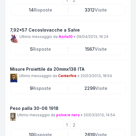
1
2
14
Risposte
3312
Visite
7,92x57 Cecoslovacche a Salve
Ultimo messaggio da
Aorta10
»
09/04/2013, 16:24
5
Risposte
1567
Visite
Misure Proiettile da 20mmx138 ITA
Ultimo messaggio da
Centerfire
»
20/03/2013, 18:54
9
Risposte
2299
Visite
Peso palla 30-06 1918
Ultimo messaggio da
polvere nera
»
20/03/2013, 14:54
1
2
10
Risposte
2619
Visite