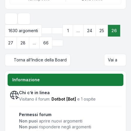
Opzioni di visualizzazione e ordinamento
Precedente
1630 argomenti
1
…
24
25
26
Pagina
26
di
66
Prossimo
27
28
…
66
Torna all’Indice della Board
Vai a
Informazione
Chi c’è in linea
Visitano il forum:
Dotbot [Bot]
e 1 ospite
Permessi forum
Non puoi
aprire nuovi argomenti
Non puoi
rispondere negli argomenti