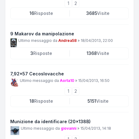
1
2
16
Risposte
3685
Visite
9 Makarov da manipolazione
Ultimo messaggio da
Andrea58
»
18/04/2013, 22:00
3
Risposte
1368
Visite
7,92x57 Cecoslovacche
Ultimo messaggio da
Aorta10
»
15/04/2013, 16:50
1
2
18
Risposte
5151
Visite
Munizione da identificare (20x138B)
Ultimo messaggio da
giovanni
»
15/04/2013, 14:18