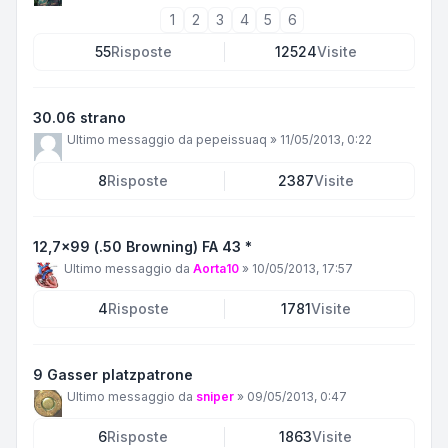
1
2
3
4
5
6
55
Risposte
12524
Visite
30.06 strano
Ultimo messaggio da
pepeissuaq
»
11/05/2013, 0:22
8
Risposte
2387
Visite
12,7x99 (.50 Browning) FA 43 *
Ultimo messaggio da
Aorta10
»
10/05/2013, 17:57
4
Risposte
1781
Visite
9 Gasser platzpatrone
Ultimo messaggio da
sniper
»
09/05/2013, 0:47
6
Risposte
1863
Visite