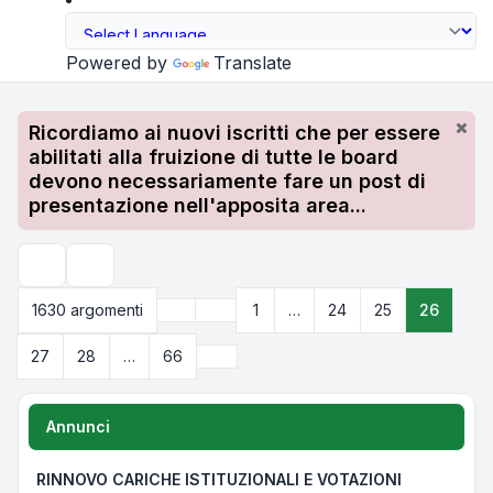
Powered by
Translate
Ricordiamo ai nuovi iscritti che per essere
abilitati alla fruizione di tutte le board
devono necessariamente fare un post di
presentazione nell'apposita area...
Cerca
Precedente
1630 argomenti
1
…
24
25
26
Pagina
26
di
66
Prossimo
27
28
…
66
Annunci
RINNOVO CARICHE ISTITUZIONALI E VOTAZIONI