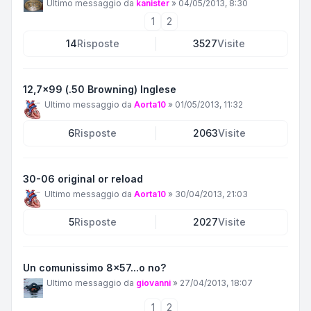
Ultimo messaggio da
kanister
»
04/05/2013, 8:30
1
2
14
Risposte
3527
Visite
12,7x99 (.50 Browning) Inglese
Ultimo messaggio da
Aorta10
»
01/05/2013, 11:32
6
Risposte
2063
Visite
30-06 original or reload
Ultimo messaggio da
Aorta10
»
30/04/2013, 21:03
5
Risposte
2027
Visite
Un comunissimo 8x57...o no?
Ultimo messaggio da
giovanni
»
27/04/2013, 18:07
1
2