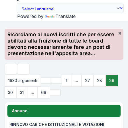
Powered by
Translate
Ricordiamo ai nuovi iscritti che per essere
abilitati alla fruizione di tutte le board
devono necessariamente fare un post di
presentazione nell'apposita area...
Cerca
Precedente
1630 argomenti
1
…
27
28
29
Pagina
29
di
66
Prossimo
30
31
…
66
Annunci
RINNOVO CARICHE ISTITUZIONALI E VOTAZIONI