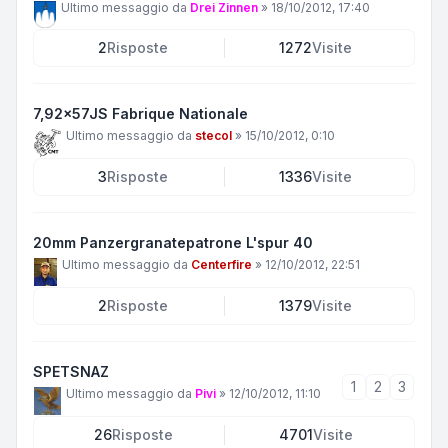
Ultimo messaggio da
Drei Zinnen
»
18/10/2012, 17:40
2
Risposte
1272
Visite
7,92x57JS Fabrique Nationale
Ultimo messaggio da
stecol
»
15/10/2012, 0:10
3
Risposte
1336
Visite
20mm Panzergranatepatrone L'spur 40
Ultimo messaggio da
Centerfire
»
12/10/2012, 22:51
2
Risposte
1379
Visite
SPETSNAZ
1
2
3
Ultimo messaggio da
Pivi
»
12/10/2012, 11:10
26
Risposte
4701
Visite