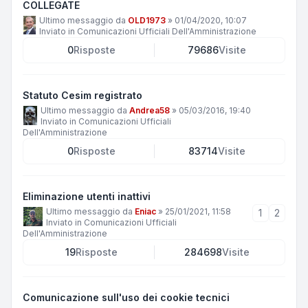
COLLEGATE
Ultimo messaggio da
OLD1973
»
01/04/2020, 10:07
Inviato in
Comunicazioni Ufficiali Dell'Amministrazione
0
Risposte
79686
Visite
Statuto Cesim registrato
Ultimo messaggio da
Andrea58
»
05/03/2016, 19:40
Inviato in
Comunicazioni Ufficiali
Dell'Amministrazione
0
Risposte
83714
Visite
Eliminazione utenti inattivi
Ultimo messaggio da
Eniac
»
25/01/2021, 11:58
1
2
Inviato in
Comunicazioni Ufficiali
Dell'Amministrazione
19
Risposte
284698
Visite
Comunicazione sull'uso dei cookie tecnici