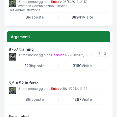
Ultimo messaggio da
Eniac
»
05/11/2018, 21:51
Inviato in
Comunicazioni Ufficiali
Dell'Amministrazione
3
Risposte
88941
Visite
Argomenti
8x57 training
1
2
Ultimo messaggio da
DerkJan
»
22/11/2012, 9:06
12
Risposte
3160
Visite
6,5 x 52 in ferro
Ultimo messaggio da
Eniac
»
18/11/2012, 12:43
3
Risposte
1297
Visite
8mm Lebel