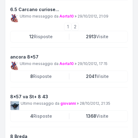
6.5 Carcano curiose...
Ultimo messaggio da
Aorta10
»
29/10/2012, 21:09
1
2
12
Risposte
2913
Visite
ancora 8x57
Ultimo messaggio da
Aorta10
»
29/10/2012, 17:15
8
Risposte
2041
Visite
8x57 va St+ 8 43
Ultimo messaggio da
giovanni
»
28/10/2012, 21:35
4
Risposte
1368
Visite
8 Breda