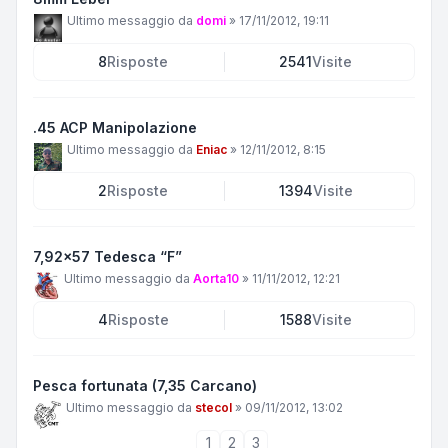
Ultimo messaggio da
domi
»
17/11/2012, 19:11
8
Risposte
2541
Visite
.45 ACP Manipolazione
Ultimo messaggio da
Eniac
»
12/11/2012, 8:15
2
Risposte
1394
Visite
7,92x57 Tedesca “F”
Ultimo messaggio da
Aorta10
»
11/11/2012, 12:21
4
Risposte
1588
Visite
Pesca fortunata (7,35 Carcano)
Ultimo messaggio da
stecol
»
09/11/2012, 13:02
1
2
3