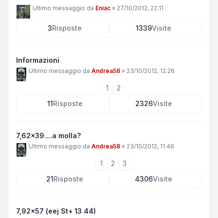
Ultimo messaggio da
Eniac
»
27/10/2012, 22:11
3
Risposte
1339
Visite
Informazioni
Ultimo messaggio da
Andrea58
»
23/10/2012, 12:26
1
2
11
Risposte
2326
Visite
7,62x39....a molla?
Ultimo messaggio da
Andrea58
»
23/10/2012, 11:46
1
2
3
21
Risposte
4306
Visite
7,92x57 (eej St+ 13 44)