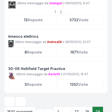
Ultimo messaggio da
chaingun
»
09/10/2012, 6:47
1
2
13
Risposte
3732
Visite
Innesco elettrico
Ultimo messaggio da
Andrea58
»
08/10/2012, 22:07
8
Risposte
1671
Visite
30-06 Hollifield Target Practice
Ultimo messaggio da
Aorta10
»
07/10/2012, 15:47
3
Risposte
1352
Visite
Opzioni di visualizzazione e ordinamento
Precedente
1630 argomenti
1
…
27
28
29