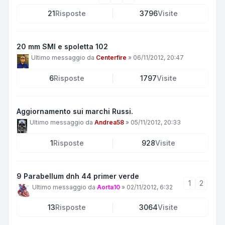
21
Risposte
3796
Visite
20 mm SMI e spoletta 102
Ultimo messaggio da
Centerfire
»
06/11/2012, 20:47
6
Risposte
1797
Visite
Aggiornamento sui marchi Russi.
Ultimo messaggio da
Andrea58
»
05/11/2012, 20:33
1
Risposte
928
Visite
9 Parabellum dnh 44 primer verde
1
2
Ultimo messaggio da
Aorta10
»
02/11/2012, 6:32
13
Risposte
3064
Visite