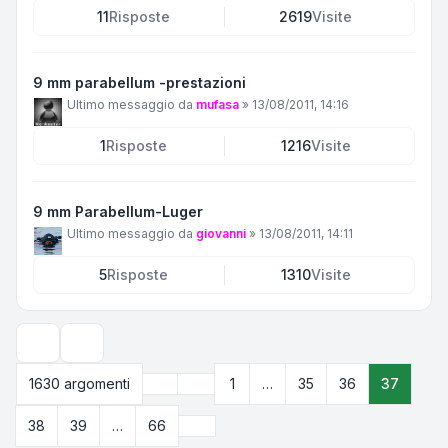
11
Risposte
2619
Visite
9 mm parabellum -prestazioni
Ultimo messaggio da
mufasa
»
13/08/2011, 14:16
1
Risposte
1216
Visite
9 mm Parabellum-Luger
Ultimo messaggio da
giovanni
»
13/08/2011, 14:11
5
Risposte
1310
Visite
Opzioni di visualizzazione e ordinamento
Precedente
1630 argomenti
1
…
35
36
37
Pagina
37
di
66
Prossimo
38
39
…
66