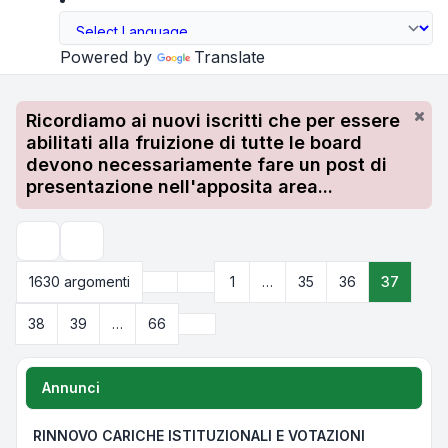
Powered by
Translate
Ricordiamo ai nuovi iscritti che per essere
abilitati alla fruizione di tutte le board
devono necessariamente fare un post di
presentazione nell'apposita area...
Cerca
Precedente
1630 argomenti
1
…
35
36
37
Pagina
37
di
66
Prossimo
38
39
…
66
Annunci
RINNOVO CARICHE ISTITUZIONALI E VOTAZIONI