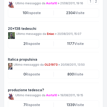
1
2
Ultimo messaggio da
Aorta10
»
21/08/2011, 19:16
10
Risposte
2304
Visite
20x138 tedeschi
Ultimo messaggio da
Eniac
»
20/08/2011, 15:07
2
Risposte
1177
Visite
Italica propulsiva
Ultimo messaggio da
OLD1973
»
20/08/2011, 13:50
0
Risposte
800
Visite
produzione tedesca?
Ultimo messaggio da
Aorta10
»
19/08/2011, 19:15
7
Risposte
1339
Visite