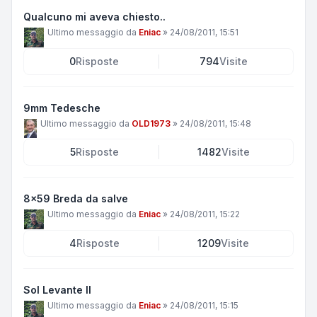
Qualcuno mi aveva chiesto..
Ultimo messaggio da
Eniac
»
24/08/2011, 15:51
0
Risposte
794
Visite
9mm Tedesche
Ultimo messaggio da
OLD1973
»
24/08/2011, 15:48
5
Risposte
1482
Visite
8x59 Breda da salve
Ultimo messaggio da
Eniac
»
24/08/2011, 15:22
4
Risposte
1209
Visite
Sol Levante II
Ultimo messaggio da
Eniac
»
24/08/2011, 15:15