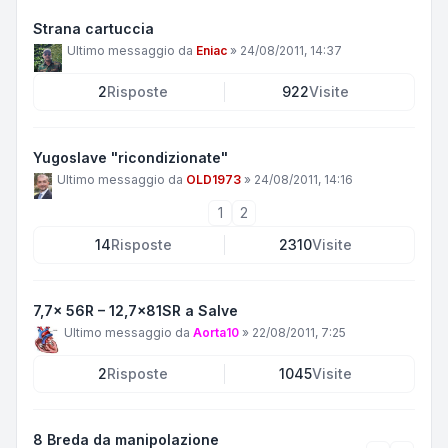
Strana cartuccia
Ultimo messaggio da
Eniac
»
24/08/2011, 14:37
2
Risposte
922
Visite
Yugoslave "ricondizionate"
Ultimo messaggio da
OLD1973
»
24/08/2011, 14:16
1
2
14
Risposte
2310
Visite
7,7x 56R – 12,7x81SR a Salve
Ultimo messaggio da
Aorta10
»
22/08/2011, 7:25
2
Risposte
1045
Visite
8 Breda da manipolazione