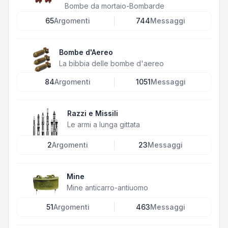
Bombe da mortaio-Bombarde
65
Argomenti
744
Messaggi
Bombe d'Aereo
La bibbia delle bombe d'aereo
84
Argomenti
1051
Messaggi
Razzi e Missili
Le armi a lunga gittata
2
Argomenti
23
Messaggi
Mine
Mine anticarro-antiuomo
51
Argomenti
463
Messaggi