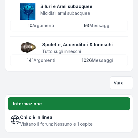
Siluri e Armi subacquee
Micidiali armi subacquee
10
Argomenti
93
Messaggi
Spolette, Accenditori & Inneschi
Tutto sugli inneschi
141
Argomenti
1026
Messaggi
Vai a
Informazione
Chi c’è in linea
Visitano il forum: Nessuno e 1 ospite