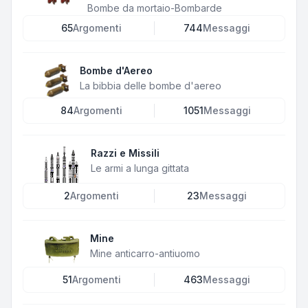
Bombe da mortaio-Bombarde
65
Argomenti
744
Messaggi
Bombe d'Aereo
La bibbia delle bombe d'aereo
84
Argomenti
1051
Messaggi
Razzi e Missili
Le armi a lunga gittata
2
Argomenti
23
Messaggi
Mine
Mine anticarro-antiuomo
51
Argomenti
463
Messaggi