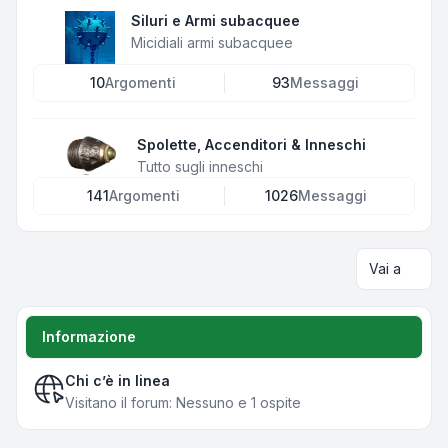
Siluri e Armi subacquee
Micidiali armi subacquee
10
Argomenti
93
Messaggi
Spolette, Accenditori & Inneschi
Tutto sugli inneschi
141
Argomenti
1026
Messaggi
Vai a
Informazione
Chi c’è in linea
Visitano il forum: Nessuno e 1 ospite