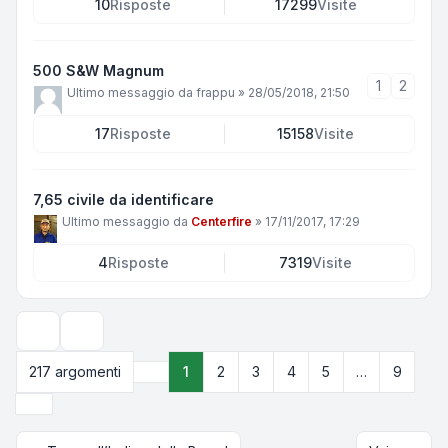
10
Risposte
17299
Visite
500 S&W Magnum
1
2
Ultimo messaggio da
frappu
»
28/05/2018, 21:50
17
Risposte
15158
Visite
7,65 civile da identificare
Ultimo messaggio da
Centerfire
»
17/11/2017, 17:29
4
Risposte
7319
Visite
Opzioni di visualizzazione e ordinamento
217 argomenti
1
2
3
4
5
…
9
Pagina
1
di
9
Prossimo