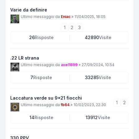
Varie da definire
Ultimo messaggio da
Eniac
»
11/04/2025, 18:05
1
2
3
26
Risposte
42890
Visite
.22 LR strana
Ultimo messaggio da
axel1899
»
27/09/2024, 10:54
7
Risposte
33285
Visite
Laccatura verde su 9x21 fiocchi
1
2
Ultimo messaggio da
fb64
»
10/02/2023, 22:30
14
Risposte
13912
Visite
330 PPV