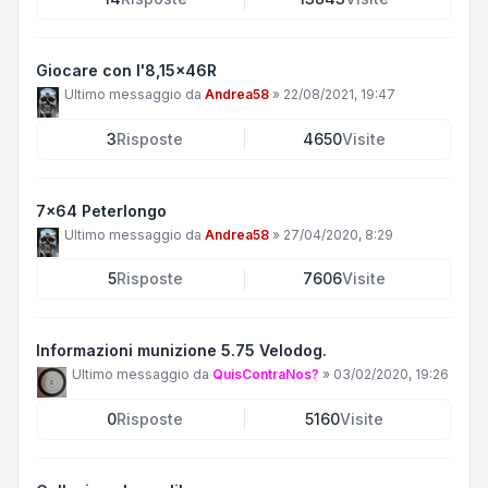
Giocare con l'8,15x46R
Ultimo messaggio da
Andrea58
»
22/08/2021, 19:47
3
Risposte
4650
Visite
7x64 Peterlongo
Ultimo messaggio da
Andrea58
»
27/04/2020, 8:29
5
Risposte
7606
Visite
Informazioni munizione 5.75 Velodog.
Ultimo messaggio da
QuisContraNos?
»
03/02/2020, 19:26
0
Risposte
5160
Visite