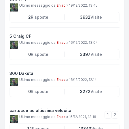
Ultimo messaggio da
Eniac
»
19/12/2022, 13:45
2
Risposte
3932
Visite
5 Craig CF
Ultimo messaggio da
Eniac
»
16/12/2022, 13:04
0
Risposte
3397
Visite
300 Dakota
Ultimo messaggio da
Eniac
»
16/12/2022, 12:14
0
Risposte
3272
Visite
cartucce ad altissima velocita
1
2
Ultimo messaggio da
Eniac
»
15/12/2021, 13:16
14
Risposte
13843
Visite