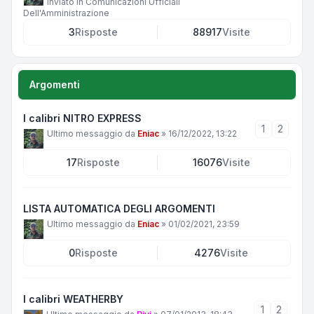
Inviato in
Comunicazioni Ufficiali
Dell'Amministrazione
3
Risposte
88917
Visite
Argomenti
I calibri NITRO EXPRESS
1
2
Ultimo messaggio da
Eniac
»
16/12/2022, 13:22
17
Risposte
16076
Visite
LISTA AUTOMATICA DEGLI ARGOMENTI
Ultimo messaggio da
Eniac
»
01/02/2021, 23:59
0
Risposte
4276
Visite
I calibri WEATHERBY
1
2