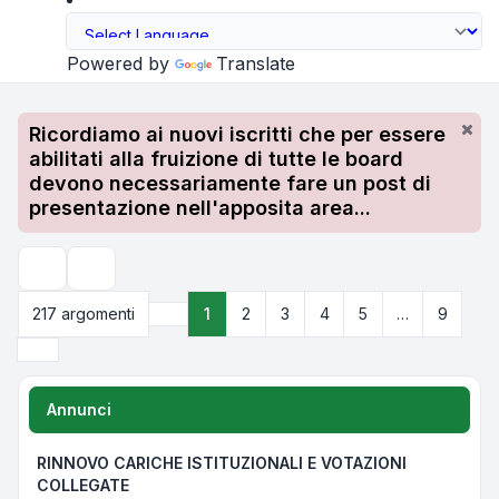
Powered by
Translate
Ricordiamo ai nuovi iscritti che per essere
abilitati alla fruizione di tutte le board
devono necessariamente fare un post di
presentazione nell'apposita area...
Cerca
217 argomenti
1
2
3
4
5
…
9
Pagina
1
di
9
Prossimo
Annunci
RINNOVO CARICHE ISTITUZIONALI E VOTAZIONI
COLLEGATE