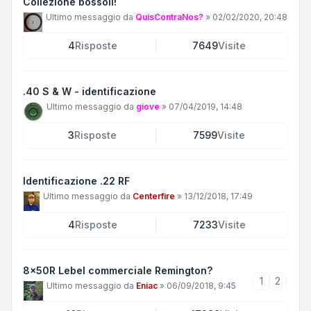
Collezione bossoli!
Ultimo messaggio da
QuisContraNos?
»
02/02/2020, 20:48
4
Risposte
7649
Visite
.40 S & W - identificazione
Ultimo messaggio da
giove
»
07/04/2019, 14:48
3
Risposte
7599
Visite
Identificazione .22 RF
Ultimo messaggio da
Centerfire
»
13/12/2018, 17:49
4
Risposte
7233
Visite
8x50R Lebel commerciale Remington?
1
2
Ultimo messaggio da
Eniac
»
06/09/2018, 9:45