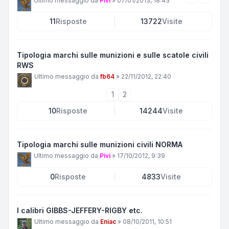
Ultimo messaggio da
Pivi
»
07/01/2013, 18:43
11
Risposte
13722
Visite
Tipologia marchi sulle munizioni e sulle scatole civili
RWS
Ultimo messaggio da
fb64
»
22/11/2012, 22:40
1
2
10
Risposte
14244
Visite
Tipologia marchi sulle munizioni civili NORMA
Ultimo messaggio da
Pivi
»
17/10/2012, 9:39
0
Risposte
4833
Visite
I calibri GIBBS-JEFFERY-RIGBY etc.
Ultimo messaggio da
Eniac
»
08/10/2011, 10:51