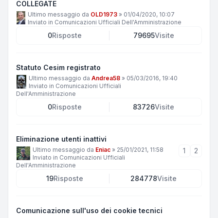
COLLEGATE
Ultimo messaggio da
OLD1973
»
01/04/2020, 10:07
Inviato in
Comunicazioni Ufficiali Dell'Amministrazione
0
Risposte
79695
Visite
Statuto Cesim registrato
Ultimo messaggio da
Andrea58
»
05/03/2016, 19:40
Inviato in
Comunicazioni Ufficiali
Dell'Amministrazione
0
Risposte
83726
Visite
Eliminazione utenti inattivi
Ultimo messaggio da
Eniac
»
25/01/2021, 11:58
1
2
Inviato in
Comunicazioni Ufficiali
Dell'Amministrazione
19
Risposte
284778
Visite
Comunicazione sull'uso dei cookie tecnici