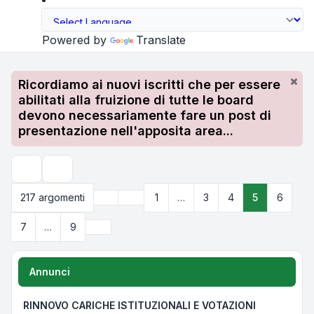
Powered by
Translate
Ricordiamo ai nuovi iscritti che per essere
abilitati alla fruizione di tutte le board
devono necessariamente fare un post di
presentazione nell'apposita area...
Cerca
Precedente
217 argomenti
1
…
3
4
5
6
Pagina
5
di
9
Prossimo
7
…
9
Annunci
RINNOVO CARICHE ISTITUZIONALI E VOTAZIONI