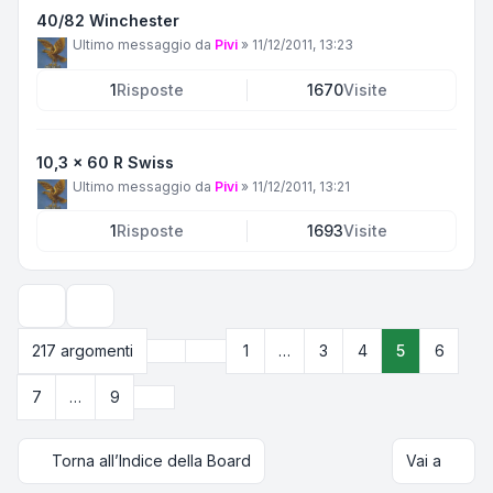
40/82 Winchester
Ultimo messaggio da
Pivi
»
11/12/2011, 13:23
1
Risposte
1670
Visite
10,3 x 60 R Swiss
Ultimo messaggio da
Pivi
»
11/12/2011, 13:21
1
Risposte
1693
Visite
Opzioni di visualizzazione e ordinamento
Precedente
217 argomenti
1
…
3
4
5
6
Pagina
5
di
9
Prossimo
7
…
9
Torna all’Indice della Board
Vai a