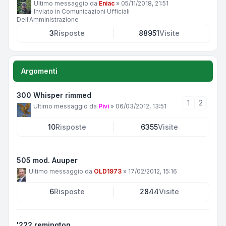
Ultimo messaggio da
Eniac
»
05/11/2018, 21:51
Inviato in
Comunicazioni Ufficiali
Dell'Amministrazione
3
Risposte
88951
Visite
Argomenti
300 Whisper rimmed
1
2
Ultimo messaggio da
Pivi
»
06/03/2012, 13:51
10
Risposte
6355
Visite
505 mod. Auuper
Ultimo messaggio da
OLD1973
»
17/02/2012, 15:16
6
Risposte
2844
Visite
'222 remington