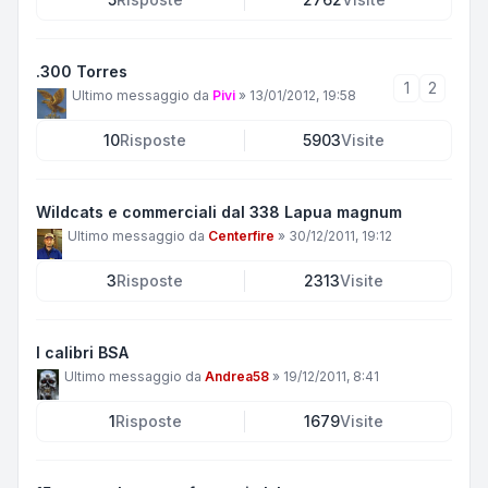
.300 Torres
1
2
Ultimo messaggio da
Pivi
»
13/01/2012, 19:58
10
Risposte
5903
Visite
Wildcats e commerciali dal 338 Lapua magnum
Ultimo messaggio da
Centerfire
»
30/12/2011, 19:12
3
Risposte
2313
Visite
I calibri BSA
Ultimo messaggio da
Andrea58
»
19/12/2011, 8:41
1
Risposte
1679
Visite