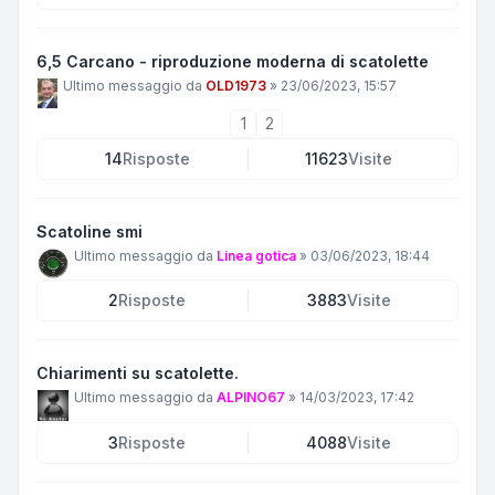
6,5 Carcano - riproduzione moderna di scatolette
Ultimo messaggio da
OLD1973
»
23/06/2023, 15:57
1
2
14
Risposte
11623
Visite
Scatoline smi
Ultimo messaggio da
Linea gotica
»
03/06/2023, 18:44
2
Risposte
3883
Visite
Chiarimenti su scatolette.
Ultimo messaggio da
ALPINO67
»
14/03/2023, 17:42
3
Risposte
4088
Visite