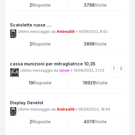
2
Risposte
3788
Visite
Scatolette russe ....
Ultimo messaggio da
Andrea58
»
14/09/2022, 8:52
2
Risposte
3898
Visite
cassa munizioni per mitragliatrice 10,35
1
2
Ultimo messaggio da
ciccio
»
19/06/2022, 21:23
19
Risposte
16929
Visite
Display Gevelot
Ultimo messaggio da
Andrea58
»
05/06/2022, 18:44
2
Risposte
4078
Visite