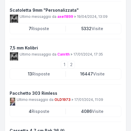
Scatoletta 9mm "Personalizzata"
Ultimo messaggio da
axel1899
»
19/04/2024, 13:09
7
Risposte
5332
Visite
7,5 mm Kolibri
Ultimo messaggio da
Canrith
»
17/01/2024, 17:35
1
2
13
Risposte
16447
Visite
Pacchetto 303 Rimless
Ultimo messaggio da
OLD1973
»
17/01/2024, 11:09
4
Risposte
4086
Visite
Cassetta 4,7 cm Pak 36 (t)