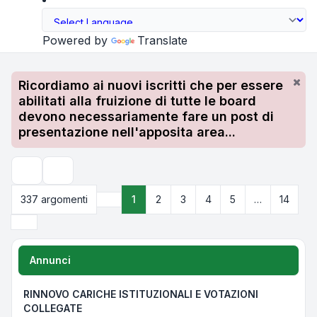
Powered by
Translate
Ricordiamo ai nuovi iscritti che per essere
abilitati alla fruizione di tutte le board
devono necessariamente fare un post di
presentazione nell'apposita area...
Cerca
337 argomenti
1
2
3
4
5
…
14
Pagina
1
di
14
Prossimo
Annunci
RINNOVO CARICHE ISTITUZIONALI E VOTAZIONI
COLLEGATE