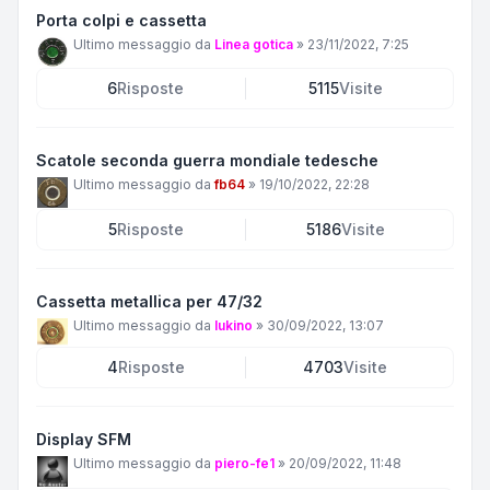
Porta colpi e cassetta
Ultimo messaggio da
Linea gotica
»
23/11/2022, 7:25
6
Risposte
5115
Visite
Scatole seconda guerra mondiale tedesche
Ultimo messaggio da
fb64
»
19/10/2022, 22:28
5
Risposte
5186
Visite
Cassetta metallica per 47/32
Ultimo messaggio da
lukino
»
30/09/2022, 13:07
4
Risposte
4703
Visite
Display SFM
Ultimo messaggio da
piero-fe1
»
20/09/2022, 11:48