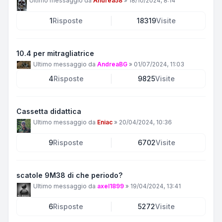
Ultimo messaggio da
Andrea58
»
18/10/2024, 8:14
1
Risposte
18319
Visite
10.4 per mitragliatrice
Ultimo messaggio da
AndreaBG
»
01/07/2024, 11:03
4
Risposte
9825
Visite
Cassetta didattica
Ultimo messaggio da
Eniac
»
20/04/2024, 10:36
9
Risposte
6702
Visite
scatole 9M38 di che periodo?
Ultimo messaggio da
axel1899
»
19/04/2024, 13:41
6
Risposte
5272
Visite