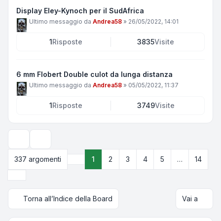
Display Eley-Kynoch per il SudAfrica
Ultimo messaggio da
Andrea58
»
26/05/2022, 14:01
1
Risposte
3835
Visite
6 mm Flobert Double culot da lunga distanza
Ultimo messaggio da
Andrea58
»
05/05/2022, 11:37
1
Risposte
3749
Visite
Opzioni di visualizzazione e ordinamento
337 argomenti
1
2
3
4
5
…
14
Pagina
1
di
14
Prossimo
Torna all’Indice della Board
Vai a