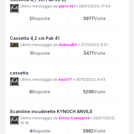
Ultimo messaggio da
piero-fe1
»
08/01/2024, 17:43
2
Risposte
3977
Visite
Cassetta 4,2 cm Pak 41
Ultimo messaggio da
AndreaBG
»
21/11/2023, 9:01
1
Risposte
3471
Visite
cassetta
Ultimo messaggio da
kauri77
»
25/10/2023, 9:43
6
Risposte
5206
Visite
Scatoline incudinette KYNOCH ANVILS
Ultimo messaggio da
Enrico Castagnoli
»
26/07/2023,
10:18
4
Risposte
5982
Visite