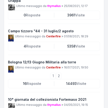
Grappa
Ultimo messaggio da
thymallus
»
25/08/2021, 12:17
0
Risposte
3961
Visite
Campo tizzoro "44 - 31 luglio/2 agosto
Ultimo messaggio da
Centerfire
»
01/08/2021, 18:29
4
Risposte
5358
Visite
Bologna 12/13 Giugno Militaria alla torre
Ultimo messaggio da
Centerfire
»
16/07/2021, 19:50
1
2
16
Risposte
14493
Visite
10° giornata del collezionista Fortemaso 2021
Ultimo messaggio da
thymallus
»
04/05/2021, 19:15