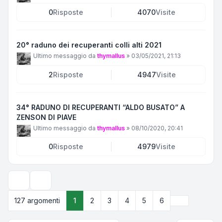
0
Risposte
4070
Visite
20° raduno dei recuperanti colli alti 2021
Ultimo messaggio da
thymallus
»
03/05/2021, 21:13
2
Risposte
4947
Visite
34° RADUNO DI RECUPERANTI “ALDO BUSATO” A
ZENSON DI PIAVE
Ultimo messaggio da
thymallus
»
08/10/2020, 20:41
0
Risposte
4979
Visite
Opzioni di visualizzazione e ordinamento
Prossimo
127 argomenti
1
2
3
4
5
6