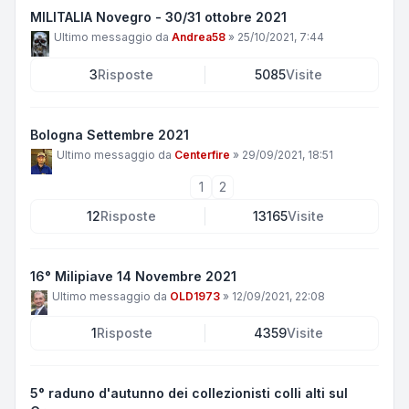
MILITALIA Novegro - 30/31 ottobre 2021
Ultimo messaggio da
Andrea58
»
25/10/2021, 7:44
3
Risposte
5085
Visite
Bologna Settembre 2021
Ultimo messaggio da
Centerfire
»
29/09/2021, 18:51
1
2
12
Risposte
13165
Visite
16° Milipiave 14 Novembre 2021
Ultimo messaggio da
OLD1973
»
12/09/2021, 22:08
1
Risposte
4359
Visite
5° raduno d'autunno dei collezionisti colli alti sul