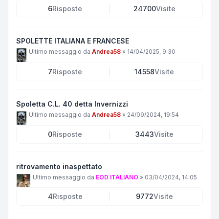
6
Risposte
24700
Visite
SPOLETTE ITALIANA E FRANCESE
Ultimo messaggio da
Andrea58
»
14/04/2025, 9:30
7
Risposte
14558
Visite
Spoletta C.L. 40 detta Invernizzi
Ultimo messaggio da
Andrea58
»
24/09/2024, 19:54
0
Risposte
3443
Visite
ritrovamento inaspettato
Ultimo messaggio da
EOD ITALIANO
»
03/04/2024, 14:05
4
Risposte
9772
Visite