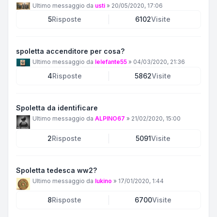
Ultimo messaggio da
usti
»
20/05/2020, 17:06
5
Risposte
6102
Visite
spoletta accenditore per cosa?
Ultimo messaggio da
lelefante55
»
04/03/2020, 21:36
4
Risposte
5862
Visite
Spoletta da identificare
Ultimo messaggio da
ALPINO67
»
21/02/2020, 15:00
2
Risposte
5091
Visite
Spoletta tedesca ww2?
Ultimo messaggio da
lukino
»
17/01/2020, 1:44
8
Risposte
6700
Visite