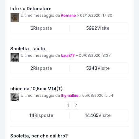
Info su Detonatore
Ultimo messaggio da
Romano
»
02/10/2020, 17:30
6
Risposte
5992
Visite
Spoletta ...aiuto....
Ultimo messaggio da
kauri77
»
06/08/2020, 8:37
2
Risposte
5343
Visite
obice da 10,5cm M14(T)
Ultimo messaggio da
thymallus
»
05/08/2020, 5:54
1
2
14
Risposte
14465
Visite
Spoletta, per che calibro?