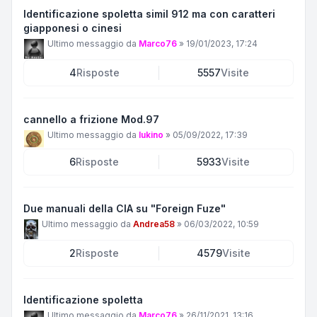
Identificazione spoletta simil 912 ma con caratteri
giapponesi o cinesi
Ultimo messaggio da
Marco76
»
19/01/2023, 17:24
4
Risposte
5557
Visite
cannello a frizione Mod.97
Ultimo messaggio da
lukino
»
05/09/2022, 17:39
6
Risposte
5933
Visite
Due manuali della CIA su "Foreign Fuze"
Ultimo messaggio da
Andrea58
»
06/03/2022, 10:59
2
Risposte
4579
Visite
Identificazione spoletta
Ultimo messaggio da
Marco76
»
26/11/2021, 13:16