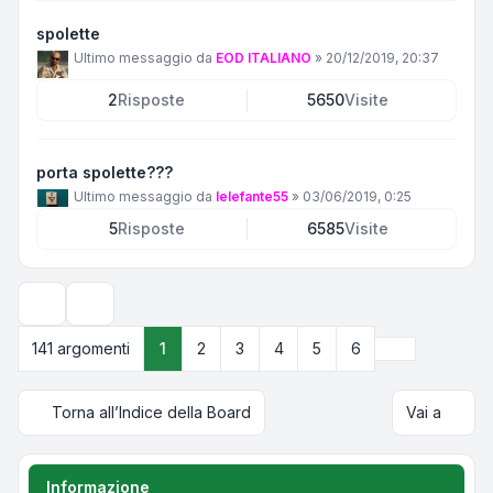
spolette
Ultimo messaggio da
EOD ITALIANO
»
20/12/2019, 20:37
2
Risposte
5650
Visite
porta spolette???
Ultimo messaggio da
lelefante55
»
03/06/2019, 0:25
5
Risposte
6585
Visite
Opzioni di visualizzazione e ordinamento
Prossimo
141 argomenti
1
2
3
4
5
6
Torna all’Indice della Board
Vai a
Informazione