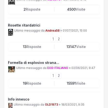
2
Risposte
4500
Visite
Rosette ritardatrici
Ultimo messaggio da
Andrea58
»
01/07/2021, 15:00
1
2
13
Risposte
13147
Visite
Formella di esplosivo strana...
Ultimo messaggio da
EOD ITALIANO
»
02/06/2021, 9:47
1
2
19
Risposte
15591
Visite
Info innesco
Ultimo messaggio da
OLD1973
»
18/03/2021, 9:35