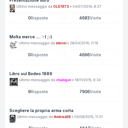
Presentazione libro
Ultimo messaggio da
OLD1973
»
04/07/2016, 8:37
0
Risposte
4683
Visite
Molta merce .... :-) ;-)
Ultimo messaggio da
stecol
»
28/04/2016, 11:16
0
Risposte
4666
Visite
Libro sul Bodeo 1889
Ultimo messaggio da
chaingun
»
18/11/2015, 9:34
9
Risposte
7906
Visite
Scegliere la propria arma corta
Ultimo messaggio da
Andrea58
»
09/08/2015, 11:31