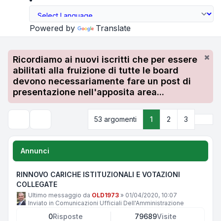
Powered by
Translate
Ricordiamo ai nuovi iscritti che per essere
abilitati alla fruizione di tutte le board
devono necessariamente fare un post di
presentazione nell'apposita area...
Pros
53 argomenti
1
2
3
Cerca
Annunci
RINNOVO CARICHE ISTITUZIONALI E VOTAZIONI
COLLEGATE
Ultimo messaggio da
OLD1973
»
01/04/2020, 10:07
Inviato in
Comunicazioni Ufficiali Dell'Amministrazione
0
Risposte
79689
Visite