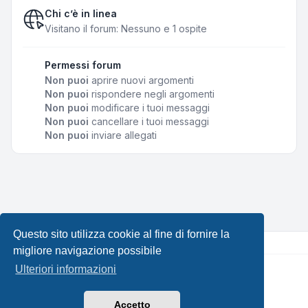
Chi c’è in linea
Visitano il forum: Nessuno e 1 ospite
Permessi forum
Non puoi
aprire nuovi argomenti
Non puoi
rispondere negli argomenti
Non puoi
modificare i tuoi messaggi
Non puoi
cancellare i tuoi messaggi
Non puoi
inviare allegati
Questo sito utilizza cookie al fine di fornire la
migliore navigazione possibile
Ulteriori informazioni
Creato da
phpBB
® Forum Software © phpBB Limited •
Design by
Leenoz.com
Traduzione Italiana
phpBB-Italia.it
Accetto