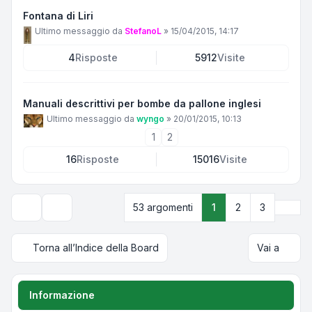
Fontana di Liri
Ultimo messaggio da
StefanoL
»
15/04/2015, 14:17
4
Risposte
5912
Visite
Manuali descrittivi per bombe da pallone inglesi
Ultimo messaggio da
wyngo
»
20/01/2015, 10:13
1
2
16
Risposte
15016
Visite
Pros
53 argomenti
1
2
3
Opzioni di visualizzazione e ordinamento
Torna all’Indice della Board
Vai a
Informazione