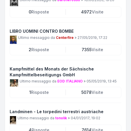
0
Risposte
4972
Visite
LIBRO UOMINI CONTRO BOMBE
Ultimo messaggio da
Centerfire
»
27/05/2019, 17:22
2
Risposte
7355
Visite
Kampfmittel des Monats der Sächsische
Kampfmittelbeseitigungs GmbH
Ultimo messaggio da
EOD ITALIANO
»
05/05/2019, 13:45
1
Risposte
5078
Visite
Landminen - Le torpedini terrestri austriache
Ultimo messaggio da
tonolik
»
04/01/2017, 19:02
4
Risposte
7614
Visite