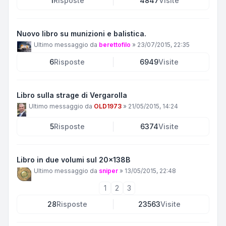
1
Risposte
4847
Visite
Nuovo libro su munizioni e balistica.
Ultimo messaggio da
berettofilo
»
23/07/2015, 22:35
6
Risposte
6949
Visite
Libro sulla strage di Vergarolla
Ultimo messaggio da
OLD1973
»
21/05/2015, 14:24
5
Risposte
6374
Visite
Libro in due volumi sul 20x138B
Ultimo messaggio da
sniper
»
13/05/2015, 22:48
1
2
3
28
Risposte
23563
Visite