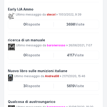
Early IJA Ammo
Ultimo messaggio da
stecol
»
11/03/2022, 9:39
0
Risposte
3698
Visite
ricerca di un manuale
Ultimo messaggio da
baronerosso
»
26/06/2021, 7:07
0
Risposte
4117
Visite
Nuovo libro sulle munizioni italiane
Ultimo messaggio da
Andrea58
»
21/11/2020, 15:46
3
Risposte
5619
Visite
Qualcosa di austroungarico
Ultimo messaggio da
baronerosso
»
10/06/2020, 19:20