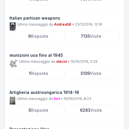
Italian partisan weapons
Ultimo messaggio da
Andrea58
»
23/11/2016, 12:16
6
Risposte
7135
Visite
munizioni usa fino al 1945
Ultimo messaggio da
stecol
»
19/10/2016, 0:29
1
Risposte
5109
Visite
Artiglieria austroungarica 1914-18
Ultimo messaggio da
fert
»
15/09/2016, 8:23
5
Risposte
6283
Visite