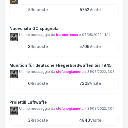
5
Risposte
5752
Visite
Nuovo sito GC spagnola
Ultimo messaggio da
baronerosso
»
07/05/2022, 11:11
3
Risposte
5709
Visite
Munition für deutsche Fliegerbordwaffen bis 1945
Ultimo messaggio da
stefanogiannetti
»
31/03/2022, 1:03
6
Risposte
7308
Visite
Proiettili Luftwaffe
Ultimo messaggio da
stefanogiannetti
»
31/03/2022, 1:01
3
Risposte
4840
Visite