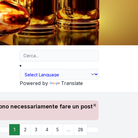
Ricerca avanzata
Powered by
Translate
devono necessariamente fare un post
Prossimo
1
2
3
4
5
…
28
Pagina
1
di
28