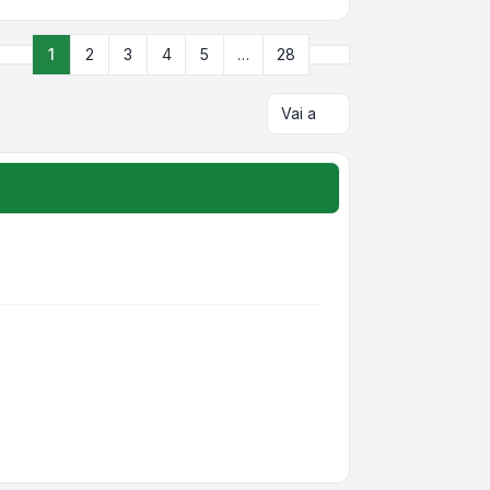
Prossimo
1
2
3
4
5
…
28
Pagina
1
di
28
Vai a