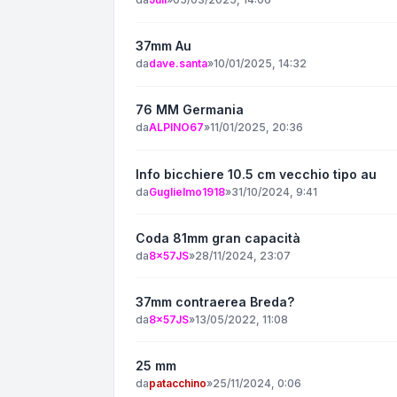
37mm Au
da
dave.santa
»
10/01/2025, 14:32
76 MM Germania
da
ALPINO67
»
11/01/2025, 20:36
Info bicchiere 10.5 cm vecchio tipo au
da
Guglielmo1918
»
31/10/2024, 9:41
Coda 81mm gran capacità
da
8x57JS
»
28/11/2024, 23:07
37mm contraerea Breda?
da
8x57JS
»
13/05/2022, 11:08
25 mm
da
patacchino
»
25/11/2024, 0:06