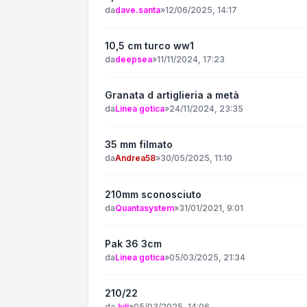
da
dave.santa
»
12/06/2025, 14:17
10,5 cm turco ww1
da
deepsea
»
11/11/2024, 17:23
Granata d artiglieria a metà
da
Linea gotica
»
24/11/2024, 23:35
35 mm filmato
da
Andrea58
»
30/05/2025, 11:10
210mm sconosciuto
da
Quantasystem
»
31/01/2021, 9:01
Pak 36 3cm
da
Linea gotica
»
05/03/2025, 21:34
210/22
da
Juli
»
05/03/2025, 14:06