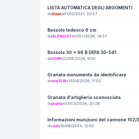
LISTA AUTOMATICA DEGLI ARGOMENTI
da
Eniac
»
01/02/2021, 23:57
Bossolo tedesco 6 cm
da
ALPINO67
»
01/07/2026, 14:57
Bossolo 30 x 96 B DEFA 30-541
da
FDM
»
22/06/2026, 8:00
Granata monumento da identificare
da
ww1518
»
13/04/2026, 11:52
Granata d'artiglieria sconosciuta
da
puma
»
03/03/2026, 20:28
Informazioni munizioni del cannone 102/
da
Juli
»
10/08/2024, 12:00