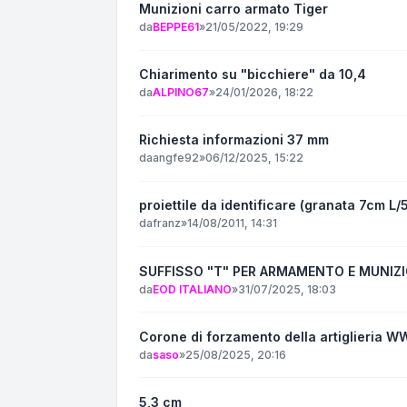
Munizioni carro armato Tiger
da
BEPPE61
»
21/05/2022, 19:29
Chiarimento su "bicchiere" da 10,4
da
ALPINO67
»
24/01/2026, 18:22
Richiesta informazioni 37 mm
da
angfe92
»
06/12/2025, 15:22
proiettile da identificare (granata 7cm L/
da
franz
»
14/08/2011, 14:31
SUFFISSO "T" PER ARMAMENTO E MUNIZ
da
EOD ITALIANO
»
31/07/2025, 18:03
Corone di forzamento della artiglieria W
da
saso
»
25/08/2025, 20:16
5,3 cm