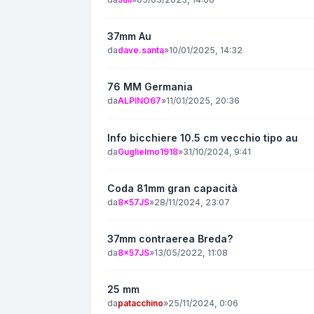
37mm Au
da
dave.santa
»
10/01/2025, 14:32
76 MM Germania
da
ALPINO67
»
11/01/2025, 20:36
Info bicchiere 10.5 cm vecchio tipo au
da
Guglielmo1918
»
31/10/2024, 9:41
Coda 81mm gran capacità
da
8x57JS
»
28/11/2024, 23:07
37mm contraerea Breda?
da
8x57JS
»
13/05/2022, 11:08
25 mm
da
patacchino
»
25/11/2024, 0:06