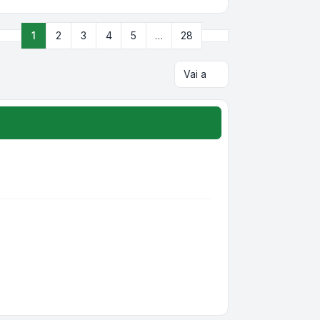
Prossimo
1
2
3
4
5
…
28
Pagina
1
di
28
Vai a