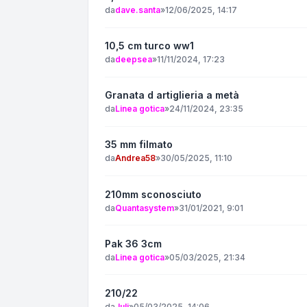
da
dave.santa
»
12/06/2025, 14:17
10,5 cm turco ww1
da
deepsea
»
11/11/2024, 17:23
Granata d artiglieria a metà
da
Linea gotica
»
24/11/2024, 23:35
35 mm filmato
da
Andrea58
»
30/05/2025, 11:10
210mm sconosciuto
da
Quantasystem
»
31/01/2021, 9:01
Pak 36 3cm
da
Linea gotica
»
05/03/2025, 21:34
210/22
da
Juli
»
05/03/2025, 14:06