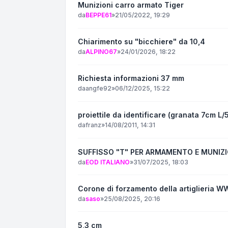
Munizioni carro armato Tiger
da
BEPPE61
»
21/05/2022, 19:29
Chiarimento su "bicchiere" da 10,4
da
ALPINO67
»
24/01/2026, 18:22
Richiesta informazioni 37 mm
da
angfe92
»
06/12/2025, 15:22
proiettile da identificare (granata 7cm L/
da
franz
»
14/08/2011, 14:31
SUFFISSO "T" PER ARMAMENTO E MUNIZ
da
EOD ITALIANO
»
31/07/2025, 18:03
Corone di forzamento della artiglieria W
da
saso
»
25/08/2025, 20:16
5,3 cm