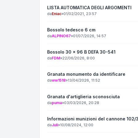
LISTA AUTOMATICA DEGLI ARGOMENTI
da
Eniac
»
01/02/2021, 23:57
Bossolo tedesco 6 cm
da
ALPINO67
»
01/07/2026, 14:57
Bossolo 30 x 96 B DEFA 30-541
da
FDM
»
22/06/2026, 8:00
Granata monumento da identificare
da
ww1518
»
13/04/2026, 11:52
Granata d'artiglieria sconosciuta
da
puma
»
03/03/2026, 20:28
Informazioni munizioni del cannone 102/
da
Juli
»
10/08/2024, 12:00