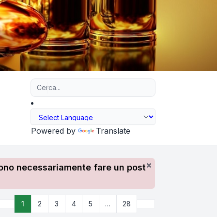
Ricerca avanzata
Powered by
Translate
devono necessariamente fare un post
Prossimo
1
2
3
4
5
…
28
Pagina
1
di
28