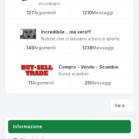
incontrarci
127
Argomenti
1210
Messaggi
Incredibile....ma vero!!!
Notizie che ci lasciano a bocca aperta
149
Argomenti
1238
Messaggi
Compro - Vendo - Scambio
Borsa scambio
11
Argomenti
25
Messaggi
Vai a
Informazione