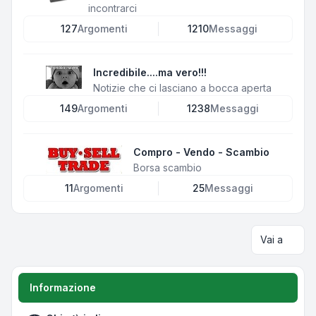
incontrarci
127
Argomenti
1210
Messaggi
Incredibile....ma vero!!!
Notizie che ci lasciano a bocca aperta
149
Argomenti
1238
Messaggi
Compro - Vendo - Scambio
Borsa scambio
11
Argomenti
25
Messaggi
Vai a
Informazione