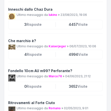
Inneschi dallo Chaz Dura
Ultimo messaggio da
lukino
»
23/08/2023, 19:06
3
Risposte
4457
Visite
Che marchio è?
Ultimo messaggio da
Kaiserjeger
»
06/07/2023, 10:06
4
Risposte
4994
Visite
Fondello 10cm AU m99? Perforante?
Ultimo messaggio da
Marco76
»
04/06/2023, 21:12
0
Risposte
3652
Visite
Ritrovamenti al Forte Ciuto
Ultimo messaggio da
Romano
»
02/05/2023, 9:01