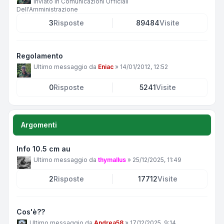
Inviato in
Comunicazioni Ufficiali
Dell'Amministrazione
3
Risposte
89484
Visite
Regolamento
Ultimo messaggio da
Eniac
»
14/01/2012, 12:52
0
Risposte
5241
Visite
Argomenti
Info 10.5 cm au
Ultimo messaggio da
thymallus
»
25/12/2025, 11:49
2
Risposte
17712
Visite
Cos'è??
Ultimo messaggio da
Andrea58
»
17/12/2025, 9:14