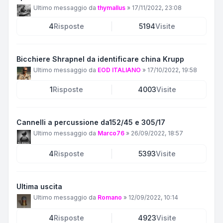
Ultimo messaggio da
thymallus
»
17/11/2022, 23:08
4
Risposte
5194
Visite
Bicchiere Shrapnel da identificare china Krupp
Ultimo messaggio da
EOD ITALIANO
»
17/10/2022, 19:58
1
Risposte
4003
Visite
Cannelli a percussione da152/45 e 305/17
Ultimo messaggio da
Marco76
»
26/09/2022, 18:57
4
Risposte
5393
Visite
Ultima uscita
Ultimo messaggio da
Romano
»
12/09/2022, 10:14
4
Risposte
4923
Visite