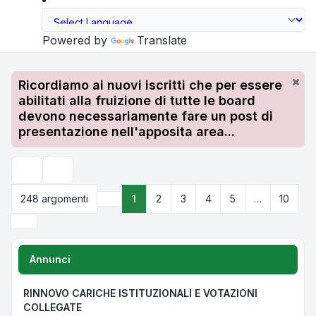
Powered by
Translate
Ricordiamo ai nuovi iscritti che per essere
abilitati alla fruizione di tutte le board
devono necessariamente fare un post di
presentazione nell'apposita area...
Cerca
248 argomenti
1
2
3
4
5
…
10
Pagina
1
di
10
Prossimo
Annunci
RINNOVO CARICHE ISTITUZIONALI E VOTAZIONI
COLLEGATE