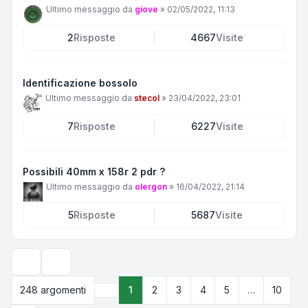
Ultimo messaggio da
giove
»
02/05/2022, 11:13
2
Risposte
4667
Visite
Identificazione bossolo
Ultimo messaggio da
stecol
»
23/04/2022, 23:01
7
Risposte
6227
Visite
Possibili 40mm x 158r 2 pdr ?
Ultimo messaggio da
olergon
»
16/04/2022, 21:14
5
Risposte
5687
Visite
Opzioni di visualizzazione e ordinamento
248 argomenti
1
2
3
4
5
…
10
Pagina
1
di
10