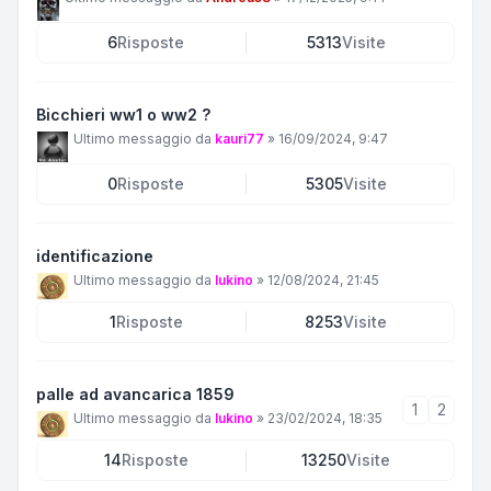
6
Risposte
5313
Visite
Bicchieri ww1 o ww2 ?
Ultimo messaggio da
kauri77
»
16/09/2024, 9:47
0
Risposte
5305
Visite
identificazione
Ultimo messaggio da
lukino
»
12/08/2024, 21:45
1
Risposte
8253
Visite
palle ad avancarica 1859
1
2
Ultimo messaggio da
lukino
»
23/02/2024, 18:35
14
Risposte
13250
Visite