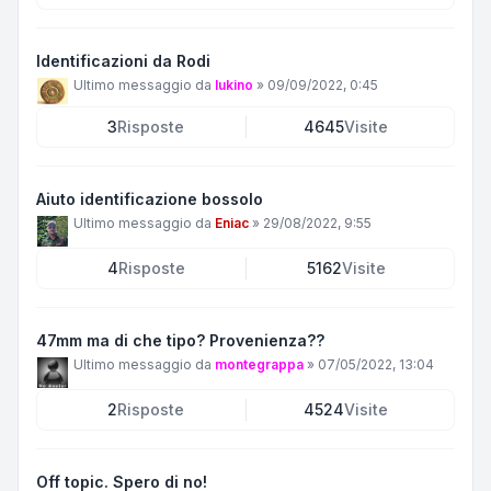
Identificazioni da Rodi
Ultimo messaggio da
lukino
»
09/09/2022, 0:45
3
Risposte
4645
Visite
Aiuto identificazione bossolo
Ultimo messaggio da
Eniac
»
29/08/2022, 9:55
4
Risposte
5162
Visite
47mm ma di che tipo? Provenienza??
Ultimo messaggio da
montegrappa
»
07/05/2022, 13:04
2
Risposte
4524
Visite
Off topic. Spero di no!