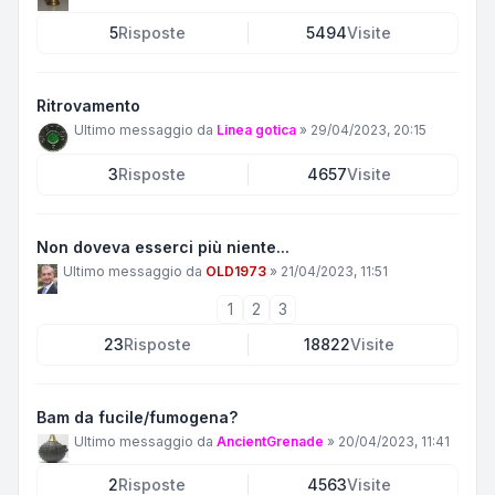
5
Risposte
5494
Visite
Ritrovamento
Ultimo messaggio da
Linea gotica
»
29/04/2023, 20:15
3
Risposte
4657
Visite
Non doveva esserci più niente...
Ultimo messaggio da
OLD1973
»
21/04/2023, 11:51
1
2
3
23
Risposte
18822
Visite
Bam da fucile/fumogena?
Ultimo messaggio da
AncientGrenade
»
20/04/2023, 11:41
2
Risposte
4563
Visite