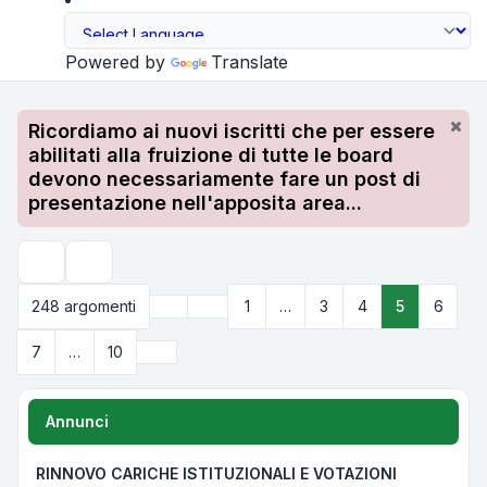
Powered by
Translate
Ricordiamo ai nuovi iscritti che per essere
abilitati alla fruizione di tutte le board
devono necessariamente fare un post di
presentazione nell'apposita area...
Cerca
Precedente
248 argomenti
1
…
3
4
5
6
Pagina
5
di
10
Prossimo
7
…
10
Annunci
RINNOVO CARICHE ISTITUZIONALI E VOTAZIONI