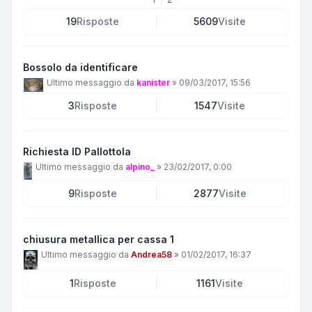
19
Risposte
5609
Visite
Bossolo da identificare
Ultimo messaggio da
kanister
»
09/03/2017, 15:56
3
Risposte
1547
Visite
Richiesta ID Pallottola
Ultimo messaggio da
alpino_
»
23/02/2017, 0:00
9
Risposte
2877
Visite
chiusura metallica per cassa 1
Ultimo messaggio da
Andrea58
»
01/02/2017, 16:37
1
Risposte
1161
Visite