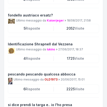
fondello austriaco ersatz?
Ultimo messaggio da
Kaiserjeger
»
18/08/2017, 21:58
5
Risposte
2052
Visite
Identificazione Shrapnell dal Vezzena
Ultimo messaggio da
lukino
»
27/06/2017, 18:37
4
Risposte
1725
Visite
pescando pescando qualcosa abbocca
Ultimo messaggio da
OLD1973
»
20/06/2017, 15:01
6
Risposte
2225
Visite
si dice prendi la targa e.. io l'ho presa