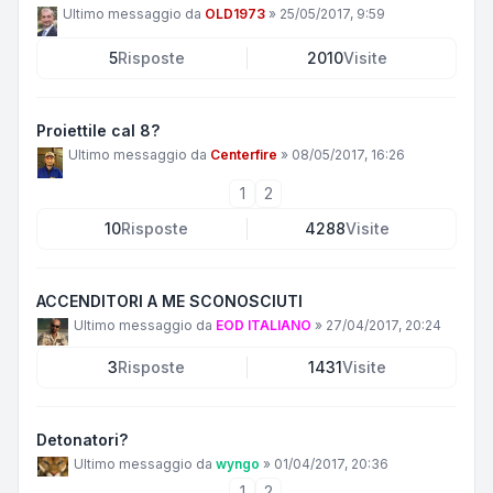
Ultimo messaggio da
OLD1973
»
25/05/2017, 9:59
5
Risposte
2010
Visite
Proiettile cal 8?
Ultimo messaggio da
Centerfire
»
08/05/2017, 16:26
1
2
10
Risposte
4288
Visite
ACCENDITORI A ME SCONOSCIUTI
Ultimo messaggio da
EOD ITALIANO
»
27/04/2017, 20:24
3
Risposte
1431
Visite
Detonatori?
Ultimo messaggio da
wyngo
»
01/04/2017, 20:36
1
2