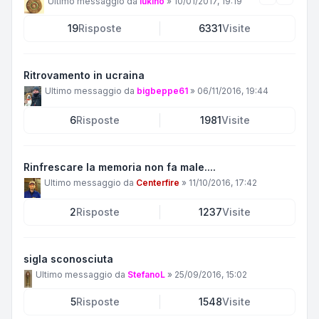
Ultimo messaggio da
lukino
»
10/01/2017, 19:19
19
Risposte
6331
Visite
Ritrovamento in ucraina
Ultimo messaggio da
bigbeppe61
»
06/11/2016, 19:44
6
Risposte
1981
Visite
Rinfrescare la memoria non fa male....
Ultimo messaggio da
Centerfire
»
11/10/2016, 17:42
2
Risposte
1237
Visite
sigla sconosciuta
Ultimo messaggio da
StefanoL
»
25/09/2016, 15:02
5
Risposte
1548
Visite