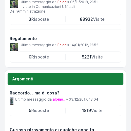
Ultimo messaggio da
Eniac
»
05/11/2018, 21:51
Inviato in
Comunicazioni Ufficiali
Dell'Amministrazione
3
Risposte
88932
Visite
Regolamento
Ultimo messaggio da
Eniac
»
14/01/2012, 12:52
0
Risposte
5221
Visite
Argomenti
Raccordo. ..ma di cosa?
Ultimo messaggio da
alpino_
»
03/12/2017, 13:04
5
Risposte
1819
Visite
Curioso ritrovamento di qualche anno fa.