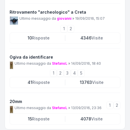
Ritrovamento "archeologico" a Creta
Ultimo messaggio da
giovanni
»
19/09/2016, 15:07
1
2
10
Risposte
4346
Visite
Ogiva da identificare
Ultimo messaggio da
StefanoL
»
14/09/2016, 18:40
1
2
3
4
5
41
Risposte
13763
Visite
20mm
1
2
Ultimo messaggio da
StefanoL
»
13/09/2016, 23:36
15
Risposte
4078
Visite