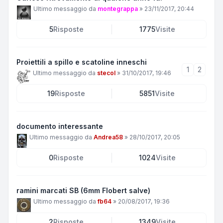
Ultimo messaggio da
montegrappa
»
23/11/2017, 20:44
5
Risposte
1775
Visite
Proiettili a spillo e scatoline inneschi
1
2
Ultimo messaggio da
stecol
»
31/10/2017, 19:46
19
Risposte
5851
Visite
documento interessante
Ultimo messaggio da
Andrea58
»
28/10/2017, 20:05
0
Risposte
1024
Visite
ramini marcati SB (6mm Flobert salve)
Ultimo messaggio da
fb64
»
20/08/2017, 19:36
2
Risposte
1349
Visite