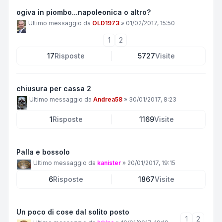
ogiva in piombo...napoleonica o altro?
Ultimo messaggio da
OLD1973
»
01/02/2017, 15:50
1
2
17
Risposte
5727
Visite
chiusura per cassa 2
Ultimo messaggio da
Andrea58
»
30/01/2017, 8:23
1
Risposte
1169
Visite
Palla e bossolo
Ultimo messaggio da
kanister
»
20/01/2017, 19:15
6
Risposte
1867
Visite
Un poco di cose dal solito posto
1
2