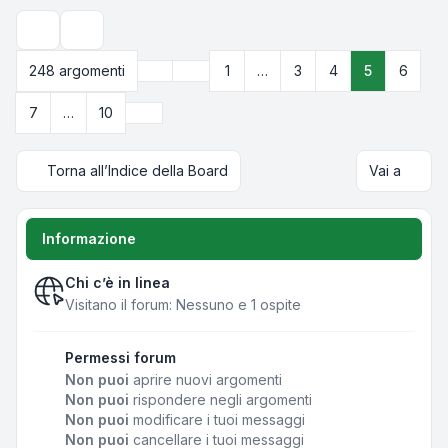
Opzioni di visualizzazione e ordinamento
Precedente
248 argomenti
1
…
3
4
5
6
Pagina
5
di
10
Prossimo
7
…
10
Torna all’Indice della Board
Vai a
Informazione
Chi c’è in linea
Visitano il forum: Nessuno e 1 ospite
Permessi forum
Non puoi
aprire nuovi argomenti
Non puoi
rispondere negli argomenti
Non puoi
modificare i tuoi messaggi
Non puoi
cancellare i tuoi messaggi