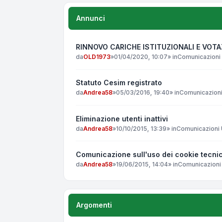
Annunci
RINNOVO CARICHE ISTITUZIONALI E VOT
da
OLD1973
»
01/04/2020, 10:07
» in
Comunicazioni 
Statuto Cesim registrato
da
Andrea58
»
05/03/2016, 19:40
» in
Comunicazioni 
Eliminazione utenti inattivi
da
Andrea58
»
10/10/2015, 13:39
» in
Comunicazioni U
Comunicazione sull'uso dei cookie tecnic
da
Andrea58
»
19/06/2015, 14:04
» in
Comunicazioni 
Argomenti