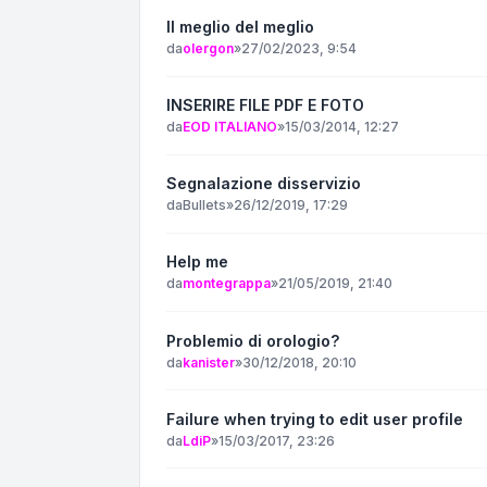
Il meglio del meglio
da
olergon
»
27/02/2023, 9:54
INSERIRE FILE PDF E FOTO
da
EOD ITALIANO
»
15/03/2014, 12:27
Segnalazione disservizio
da
Bullets
»
26/12/2019, 17:29
Help me
da
montegrappa
»
21/05/2019, 21:40
Problemio di orologio?
da
kanister
»
30/12/2018, 20:10
Failure when trying to edit user profile
da
LdiP
»
15/03/2017, 23:26