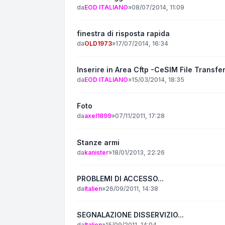
da
EOD ITALIANO
»
08/07/2014, 11:09
finestra di risposta rapida
da
OLD1973
»
17/07/2014, 16:34
Inserire in Area Cftp -CeSIM File Transfer
da
EOD ITALIANO
»
15/03/2014, 18:35
Foto
da
axel1899
»
07/11/2011, 17:28
Stanze armi
da
kanister
»
18/01/2013, 22:26
PROBLEMI DI ACCESSO...
da
Italien
»
26/09/2011, 14:38
SEGNALAZIONE DISSERVIZIO...
da
Italien
»
15/09/2011, 14:04