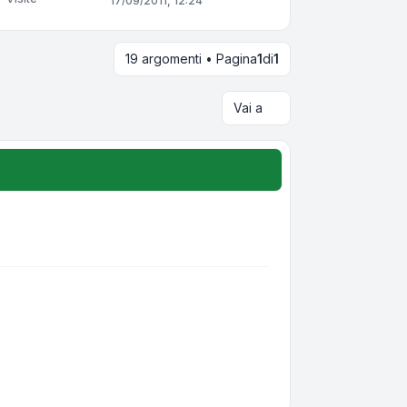
17/09/2011, 12:24
19 argomenti • Pagina
1
di
1
Vai a