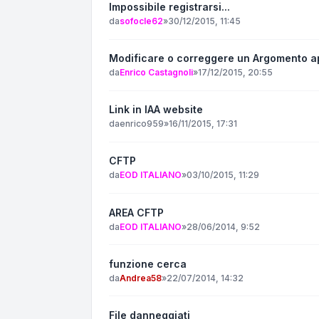
Impossibile registrarsi...
da
sofocle62
»
30/12/2015, 11:45
Modificare o correggere un Argomento a
da
Enrico Castagnoli
»
17/12/2015, 20:55
Link in IAA website
da
enrico959
»
16/11/2015, 17:31
CFTP
da
EOD ITALIANO
»
03/10/2015, 11:29
AREA CFTP
da
EOD ITALIANO
»
28/06/2014, 9:52
funzione cerca
da
Andrea58
»
22/07/2014, 14:32
File danneggiati