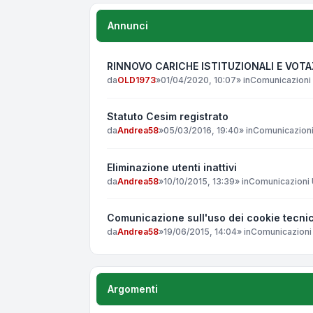
Annunci
RINNOVO CARICHE ISTITUZIONALI E VOT
da
OLD1973
»
01/04/2020, 10:07
» in
Comunicazioni 
Statuto Cesim registrato
da
Andrea58
»
05/03/2016, 19:40
» in
Comunicazioni 
Eliminazione utenti inattivi
da
Andrea58
»
10/10/2015, 13:39
» in
Comunicazioni U
Comunicazione sull'uso dei cookie tecnic
da
Andrea58
»
19/06/2015, 14:04
» in
Comunicazioni 
Argomenti