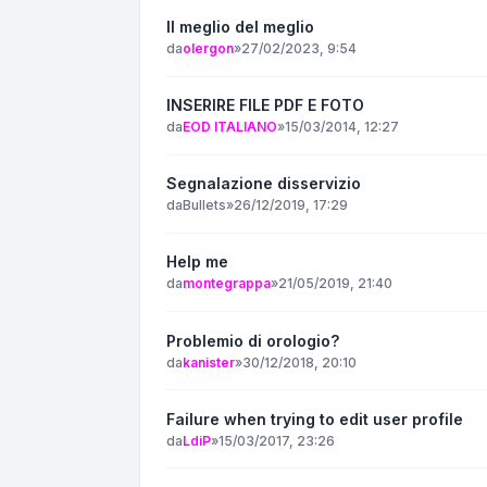
Il meglio del meglio
da
olergon
»
27/02/2023, 9:54
INSERIRE FILE PDF E FOTO
da
EOD ITALIANO
»
15/03/2014, 12:27
Segnalazione disservizio
da
Bullets
»
26/12/2019, 17:29
Help me
da
montegrappa
»
21/05/2019, 21:40
Problemio di orologio?
da
kanister
»
30/12/2018, 20:10
Failure when trying to edit user profile
da
LdiP
»
15/03/2017, 23:26