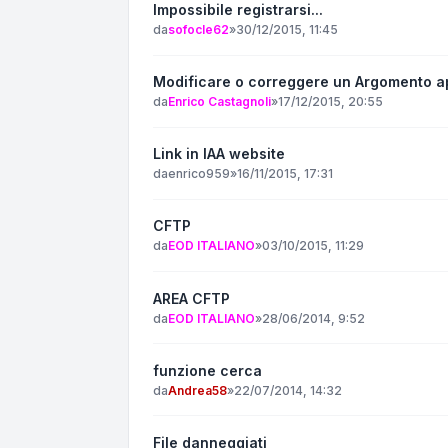
Impossibile registrarsi...
da
sofocle62
»
30/12/2015, 11:45
Modificare o correggere un Argomento a
da
Enrico Castagnoli
»
17/12/2015, 20:55
Link in IAA website
da
enrico959
»
16/11/2015, 17:31
CFTP
da
EOD ITALIANO
»
03/10/2015, 11:29
AREA CFTP
da
EOD ITALIANO
»
28/06/2014, 9:52
funzione cerca
da
Andrea58
»
22/07/2014, 14:32
File danneggiati