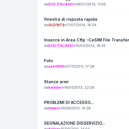
da
EOD ITALIANO
»
08/07/2014, 11:09
finestra di risposta rapida
da
OLD1973
»
17/07/2014, 16:34
Inserire in Area Cftp -CeSIM File Transfer
da
EOD ITALIANO
»
15/03/2014, 18:35
Foto
da
axel1899
»
07/11/2011, 17:28
Stanze armi
da
kanister
»
18/01/2013, 22:26
PROBLEMI DI ACCESSO...
da
Italien
»
26/09/2011, 14:38
SEGNALAZIONE DISSERVIZIO...
da
Italien
»
15/09/2011, 14:04