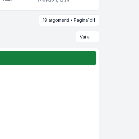
17/09/2011, 12:24
19 argomenti • Pagina
1
di
1
Vai a