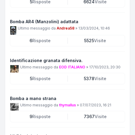
5
Risposte
6624
Visite
Bomba AR4 (Manzolini) adattata
Ultimo messaggio da
Andrea58
»
13/03/2024, 10:46
6
Risposte
5525
Visite
Identificazione granata difensiva.
Ultimo messaggio da
EOD ITALIANO
»
17/10/2023, 20:30
5
Risposte
5378
Visite
Bomba a mano strana
Ultimo messaggio da
thymallus
»
07/07/2023, 16:21
9
Risposte
7367
Visite