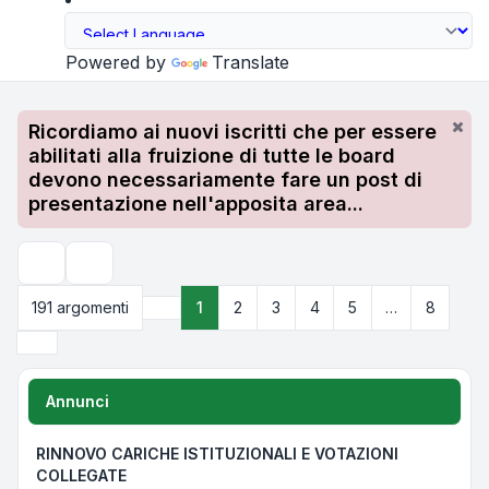
Powered by
Translate
Ricordiamo ai nuovi iscritti che per essere
abilitati alla fruizione di tutte le board
devono necessariamente fare un post di
presentazione nell'apposita area...
Cerca
191 argomenti
1
2
3
4
5
…
8
Pagina
1
di
8
Prossimo
Annunci
RINNOVO CARICHE ISTITUZIONALI E VOTAZIONI
COLLEGATE