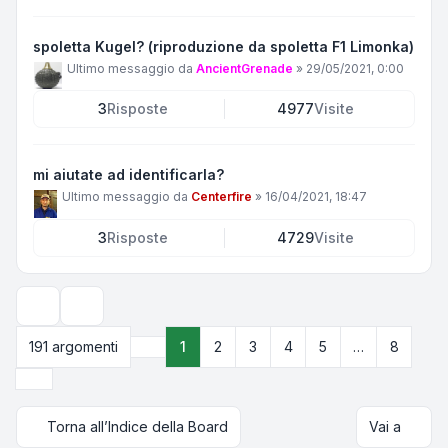
spoletta Kugel? (riproduzione da spoletta F1 Limonka)
Ultimo messaggio da
AncientGrenade
»
29/05/2021, 0:00
3
Risposte
4977
Visite
mi aiutate ad identificarla?
Ultimo messaggio da
Centerfire
»
16/04/2021, 18:47
3
Risposte
4729
Visite
Opzioni di visualizzazione e ordinamento
191 argomenti
1
2
3
4
5
…
8
Pagina
1
di
8
Prossimo
Torna all’Indice della Board
Vai a