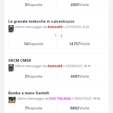
3
Risposte
4901
Visite
Le granate tedesche in calcestruzzo
Ultimo messaggio da
Andrea58
»
27/12/2021, 8:20
1
2
14
Risposte
14757
Visite
SRCM CMSR
Ultimo messaggio da
Andrea58
»
22/08/2021, 19:41
2
Risposte
4661
Visite
Bomba a mano Santelli
Ultimo messaggio da
EOD ITALIANO
»
05/07/2021, 18:55
7
Risposte
6862
Visite