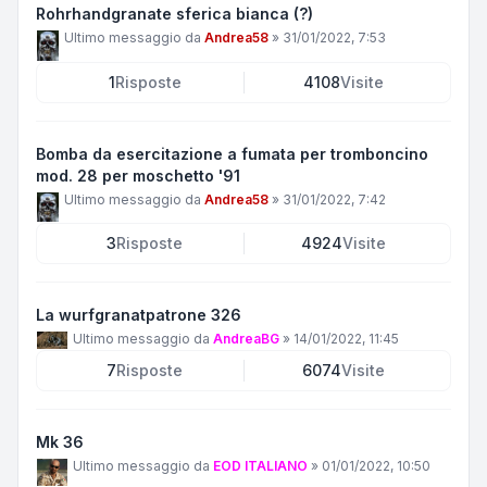
Rohrhandgranate sferica bianca (?)
Ultimo messaggio da
Andrea58
»
31/01/2022, 7:53
1
Risposte
4108
Visite
Bomba da esercitazione a fumata per tromboncino
mod. 28 per moschetto '91
Ultimo messaggio da
Andrea58
»
31/01/2022, 7:42
3
Risposte
4924
Visite
La wurfgranatpatrone 326
Ultimo messaggio da
AndreaBG
»
14/01/2022, 11:45
7
Risposte
6074
Visite
Mk 36
Ultimo messaggio da
EOD ITALIANO
»
01/01/2022, 10:50