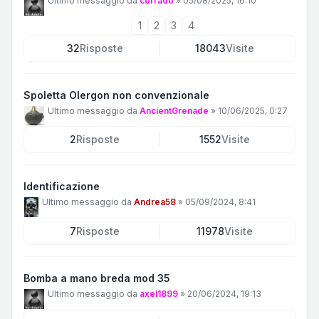
Ultimo messaggio da
corrado
»
05/08/2025, 16:10
1
2
3
4
32
Risposte
18043
Visite
Spoletta Olergon non convenzionale
Ultimo messaggio da
AncientGrenade
»
10/06/2025, 0:27
2
Risposte
1552
Visite
Identificazione
Ultimo messaggio da
Andrea58
»
05/09/2024, 8:41
7
Risposte
11978
Visite
Bomba a mano breda mod 35
Ultimo messaggio da
axel1899
»
20/06/2024, 19:13