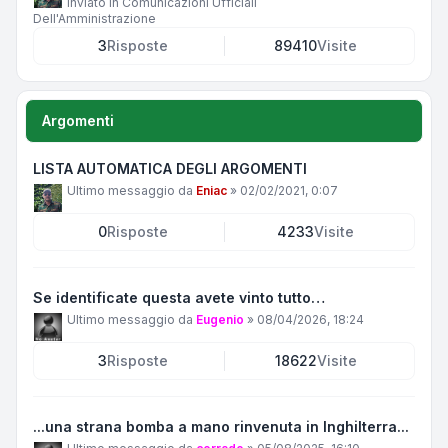
Inviato in
Comunicazioni Ufficiali
Dell'Amministrazione
3
Risposte
89410
Visite
Argomenti
LISTA AUTOMATICA DEGLI ARGOMENTI
Ultimo messaggio da
Eniac
»
02/02/2021, 0:07
0
Risposte
4233
Visite
Se identificate questa avete vinto tutto…
Ultimo messaggio da
Eugenio
»
08/04/2026, 18:24
3
Risposte
18622
Visite
...una strana bomba a mano rinvenuta in Inghilterra...