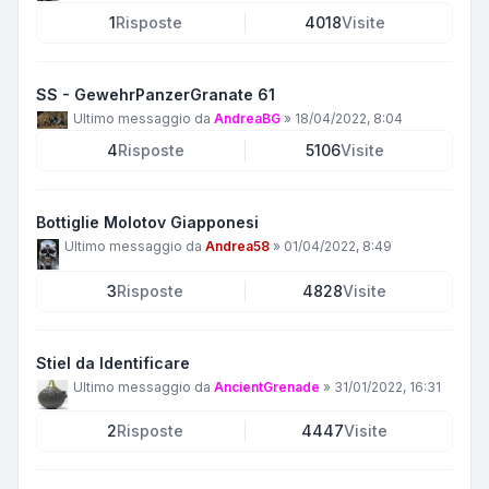
1
Risposte
4018
Visite
SS - GewehrPanzerGranate 61
Ultimo messaggio da
AndreaBG
»
18/04/2022, 8:04
4
Risposte
5106
Visite
Bottiglie Molotov Giapponesi
Ultimo messaggio da
Andrea58
»
01/04/2022, 8:49
3
Risposte
4828
Visite
Stiel da Identificare
Ultimo messaggio da
AncientGrenade
»
31/01/2022, 16:31
2
Risposte
4447
Visite