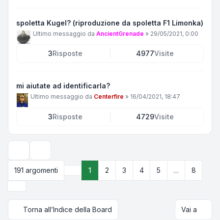
spoletta Kugel? (riproduzione da spoletta F1 Limonka)
Ultimo messaggio da
AncientGrenade
»
29/05/2021, 0:00
3
Risposte
4977
Visite
mi aiutate ad identificarla?
Ultimo messaggio da
Centerfire
»
16/04/2021, 18:47
3
Risposte
4729
Visite
Opzioni di visualizzazione e ordinamento
191 argomenti
1
2
3
4
5
…
8
Pagina
1
di
8
Prossimo
Torna all’Indice della Board
Vai a