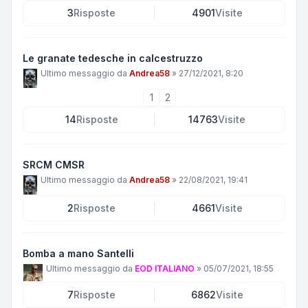
3
Risposte
4901
Visite
Le granate tedesche in calcestruzzo
Ultimo messaggio da
Andrea58
»
27/12/2021, 8:20
1
2
14
Risposte
14763
Visite
SRCM CMSR
Ultimo messaggio da
Andrea58
»
22/08/2021, 19:41
2
Risposte
4661
Visite
Bomba a mano Santelli
Ultimo messaggio da
EOD ITALIANO
»
05/07/2021, 18:55
7
Risposte
6862
Visite