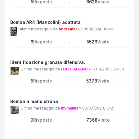
5
Risposte
6626
Visite
Bomba AR4 (Manzolini) adattata
Ultimo messaggio da
Andrea58
»
13/03/2024, 10:46
6
Risposte
5526
Visite
Identificazione granata difensiva.
Ultimo messaggio da
EOD ITALIANO
»
17/10/2023, 20:30
5
Risposte
5378
Visite
Bomba a mano strana
Ultimo messaggio da
thymallus
»
07/07/2023, 16:21
9
Risposte
7368
Visite