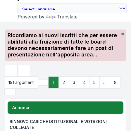
Powered by
Translate
Ricordiamo ai nuovi iscritti che per essere
abilitati alla fruizione di tutte le board
devono necessariamente fare un post di
presentazione nell'apposita area...
Cerca
191 argomenti
1
2
3
4
5
…
8
Pagina
1
di
8
Prossimo
Annunci
RINNOVO CARICHE ISTITUZIONALI E VOTAZIONI
COLLEGATE