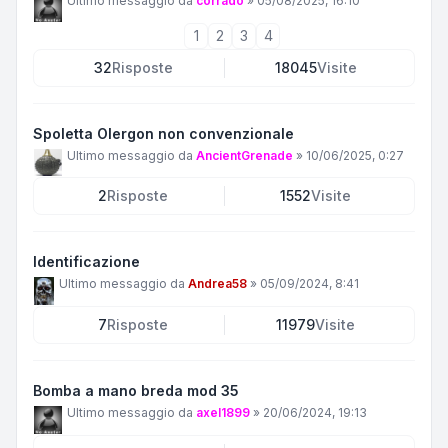
Ultimo messaggio da
corrado
»
05/08/2025, 16:10
1
2
3
4
32
Risposte
18045
Visite
Spoletta Olergon non convenzionale
Ultimo messaggio da
AncientGrenade
»
10/06/2025, 0:27
2
Risposte
1552
Visite
Identificazione
Ultimo messaggio da
Andrea58
»
05/09/2024, 8:41
7
Risposte
11979
Visite
Bomba a mano breda mod 35
Ultimo messaggio da
axel1899
»
20/06/2024, 19:13