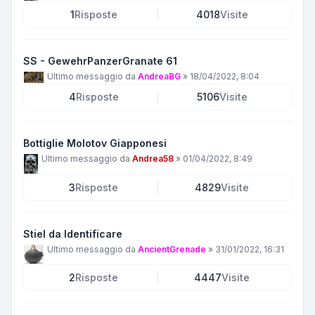
1
Risposte
4018
Visite
SS - GewehrPanzerGranate 61
Ultimo messaggio da
AndreaBG
»
18/04/2022, 8:04
4
Risposte
5106
Visite
Bottiglie Molotov Giapponesi
Ultimo messaggio da
Andrea58
»
01/04/2022, 8:49
3
Risposte
4829
Visite
Stiel da Identificare
Ultimo messaggio da
AncientGrenade
»
31/01/2022, 16:31
2
Risposte
4447
Visite