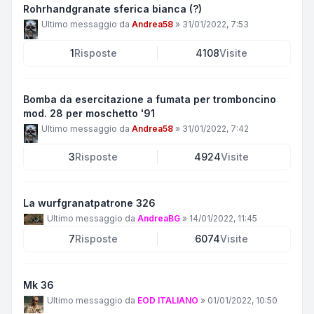
Rohrhandgranate sferica bianca (?)
Ultimo messaggio da
Andrea58
»
31/01/2022, 7:53
1
Risposte
4108
Visite
Bomba da esercitazione a fumata per tromboncino
mod. 28 per moschetto '91
Ultimo messaggio da
Andrea58
»
31/01/2022, 7:42
3
Risposte
4924
Visite
La wurfgranatpatrone 326
Ultimo messaggio da
AndreaBG
»
14/01/2022, 11:45
7
Risposte
6074
Visite
Mk 36
Ultimo messaggio da
EOD ITALIANO
»
01/01/2022, 10:50