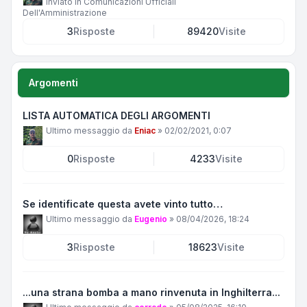
Inviato in
Comunicazioni Ufficiali
Dell'Amministrazione
3
Risposte
89420
Visite
Argomenti
LISTA AUTOMATICA DEGLI ARGOMENTI
Ultimo messaggio da
Eniac
»
02/02/2021, 0:07
0
Risposte
4233
Visite
Se identificate questa avete vinto tutto…
Ultimo messaggio da
Eugenio
»
08/04/2026, 18:24
3
Risposte
18623
Visite
...una strana bomba a mano rinvenuta in Inghilterra...